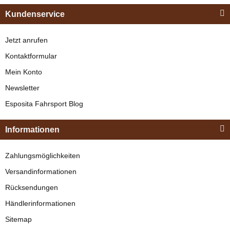
unterlegt Gr. XFull
Lieferzeit:
2 - 3 Werktage
(DE -
Kundenservice
Ausland abweichend)
549,00 €
*
Jetzt anrufen
Kontaktformular
Mein Konto
Newsletter
Esposita
Esposita Fahrsport Blog
Einspännergeschirr
"Shettyglück"
Informationen
Braun
Knapper Lagerbestand
Zahlungsmöglichkeiten
Esposita
329,00 €
*
Versandinformationen
Esposita
Rücksendungen
Postkandare, 2
Bestseller
Händlerinformationen
Ringe, Stange
zur Zeit nicht verfügbar
Sitemap
einseitig geriffelt