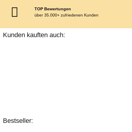
TOP Bewertungen
über 35.000+ zufriedenen Kunden
Kunden kauften auch:
Esposita
Esposita
Bestseller:
Zweispännergeschirr