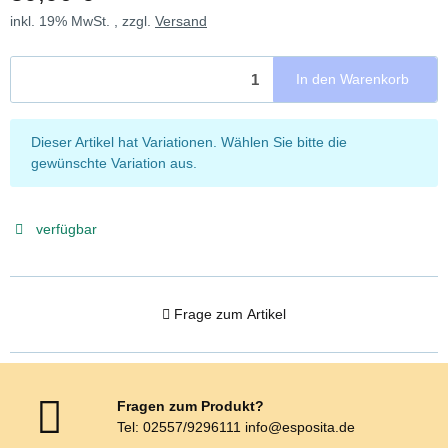
inkl. 19% MwSt. , zzgl.
Versand
In den Warenkorb
x
Dieser Artikel hat Variationen. Wählen Sie bitte die
gewünschte Variation aus.
verfügbar
Frage zum Artikel
Fragen zum Produkt?
Tel: 02557/9296111 info@esposita.de