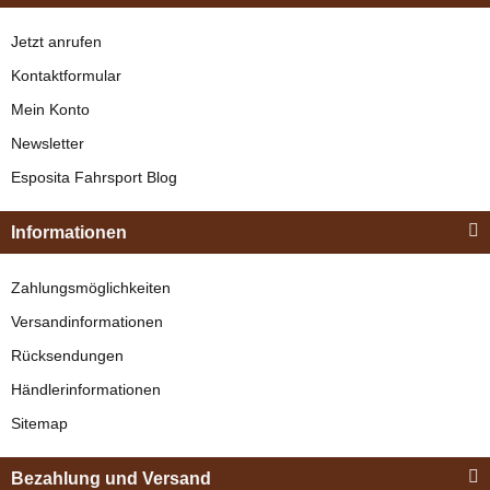
Jetzt anrufen
Bestseller
Kontaktformular
Mein Konto
Newsletter
Esposita
Esposita Fahrsport Blog
Einspännergeschirr
"Shettyglück"
Informationen
Braun
Glue-U
Knapper Lagerbestand
Zahlungsmöglichkeiten
Glue-U Universal
329,00 €
*
Versandinformationen
Mischdüsen einzeln
Rücksendungen
verfügbar
Bestseller
Händlerinformationen
Lieferzeit:
2 - 3 Werktage
(DE -
Ausland abweichend)
Sitemap
2,19 €
*
Bezahlung und Versand