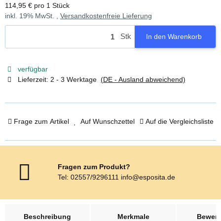
114,95 € pro 1 Stück
inkl. 19% MwSt. ,
Versandkostenfreie Lieferung
Stk
In den Warenkorb
verfügbar
Lieferzeit:
2 - 3 Werktage
(DE - Ausland abweichend)
Frage zum Artikel
Auf Wunschzettel
Auf die Vergleichsliste
Fragen zum Produkt?
Tel: 02557/9296111 info@esposita.de
weitere Registerkarten anzeigen
Beschreibung
Merkmale
Bewer