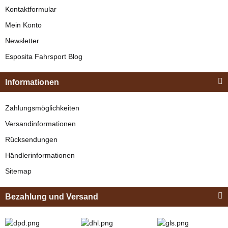
Kontaktformular
114,95 € -
124,95 €
*
Mein Konto
Newsletter
Esposita
Esposita Fahrsport Blog
Einspännergeschirr
"Shettyglück"
Informationen
Braun
Knapper Lagerbestand
Zahlungsmöglichkeiten
Zilco
329,00 €
*
Versandinformationen
Zilco Empathy
Rücksendungen
Einspänner
Bestseller
Brustblatt Set Pony
Händlerinformationen
verfügbar
Sitemap
437,75 €
*
Bezahlung und Versand