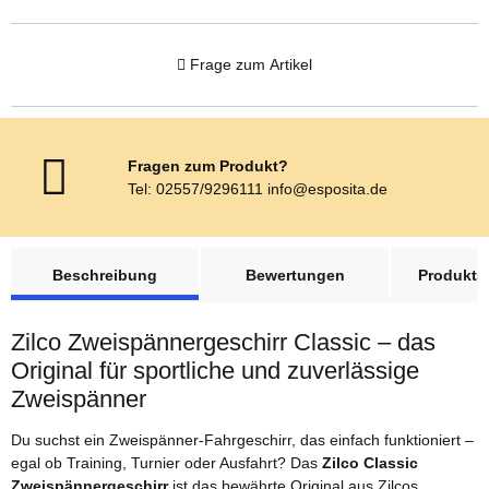
Frage zum Artikel
Fragen zum Produkt?
Tel: 02557/9296111 info@esposita.de
weitere Registerkarten anzeigen
Beschreibung
Bewertungen
Produktsi
Zilco Zweispännergeschirr Classic – das
Original für sportliche und zuverlässige
Zweispänner
Du suchst ein Zweispänner-Fahrgeschirr, das einfach funktioniert –
egal ob Training, Turnier oder Ausfahrt? Das
Zilco Classic
Zweispännergeschirr
ist das bewährte Original aus Zilcos