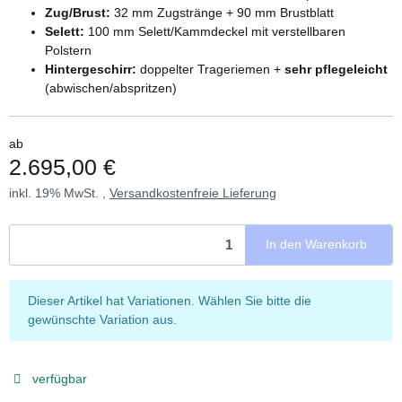
Zug/Brust:
32 mm Zugstränge + 90 mm Brustblatt
Selett:
100 mm Selett/Kammdeckel mit verstellbaren
Polstern
Hintergeschirr:
doppelter Trageriemen +
sehr pflegeleicht
(abwischen/abspritzen)
ab
2.695,00 €
inkl. 19% MwSt. ,
Versandkostenfreie Lieferung
In den Warenkorb
x
Dieser Artikel hat Variationen. Wählen Sie bitte die
gewünschte Variation aus.
verfügbar