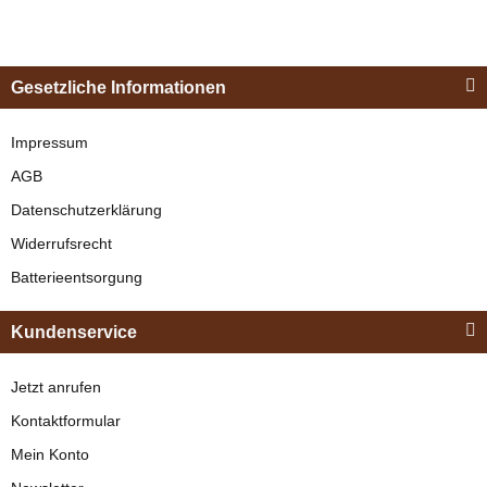
Esposita
Einspännergeschirr
Gesetzliche Informationen
"Shettyglück"
Schwarz
Impressum
Zilco
AGB
Aufhalteriemen mit
verfügbar
Datenschutzerklärung
Schnellverschluss
329,00 €
*
Widerrufsrecht
(Patentschäkel)
verfügbar
Batterieentsorgung
Bestseller
162,95 € -
245,95 €
*
Kundenservice
Jetzt anrufen
Kontaktformular
Mein Konto