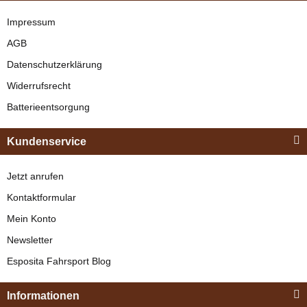
"Shettyglück"
Schwarz
Impressum
AGB
Zilco
verfügbar
Datenschutzerklärung
Standard
329,00 €
*
Widerrufsrecht
Schnellverschluss
Scherenträger für
Batterieentsorgung
verfügbar
Bestseller
Classic, ZGB und
Kundenservice
79,95 € -
106,95 €
*
Elite Geschirre
Jetzt anrufen
Kontaktformular
Mein Konto
Newsletter
Esposita
Esposita Fahrsport Blog
Einspännergeschirr
"Shettyglück"
Informationen