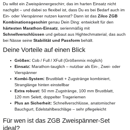
Du willst ein Zweispännergeschirr, das im harten Einsatz nicht
nachgibt – und dabei so flexibel ist, dass Du es bei Bedarf auch im
Ein- oder Vierspänner nutzen kannst? Dann ist das
Zilco ZGB
Kombinationsgeschirr
genau Dein Ding: entwickelt für den
härtesten Marathon-Einsatz
, serienmäßig mit
Schnellverschlüssen
und gebaut aus Hightechmaterial, das auch
bei Nässe seine
Stabilität und Passform
behält.
Deine Vorteile auf einen Blick
Größen:
Cob / Full / XFull (Größenmix möglich)
Einsatz:
Marathon-tauglich – nutzbar als Ein-, Zwei- oder
Vierspänner
Kombi-System:
Brustblatt + Zugstränge kombiniert,
Stranglänge hinten einstellbar
Extra robust:
50 mm Zugstränge, 100 mm Brustblatt,
120 mm Selett, doppelter Trageriemen
Plus an Sicherheit:
Schnellverschlüsse, anatomischer
Bauchgurt, Edelstahlbeschläge – sehr pflegeleicht
Für wen ist das ZGB Zweispänner-Set
ideal?