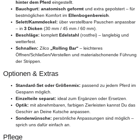
hinter dem Pferd
eingestellt.
Bauchgurt:
anatomisch geformt
und extra gepolstert – für
bestmöglichen Komfort im
Ellenbogenbereich
.
Selett/Kammdeckel:
über verstellbare Pauschen anpassbar
– in
3 Dicken
(30 mm / 45 mm / 60 mm).
Beschläge:
komplett
Edelstahl
(rostfrei) – langlebig und
wetterfest.
Schnallen:
Zilco
„Rolling Bar“
– leichteres
Öffnen/Schließen/Verstellen und materialschonende Führung
der Strippen.
Optionen & Extras
Standard-Set oder Größenmix:
passend zu jedem Pferd im
Gespann möglich.
Einzelteile separat:
ideal zum Ergänzen oder Ersetzen.
Optik:
mit abnehmbaren, farbigen Zierleisten kannst Du das
Geschirr an Deine Kutsche anpassen.
Sonderwünsche:
persönliche Anpassungen sind möglich –
sprich uns dafür einfach an.
Pflege