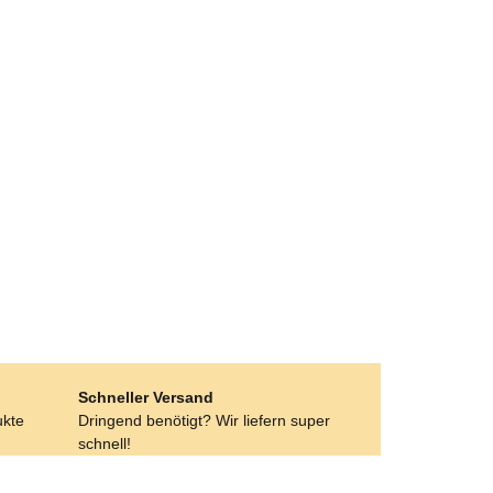
Schneller Versand
ukte
Dringend benötigt? Wir liefern super
schnell!