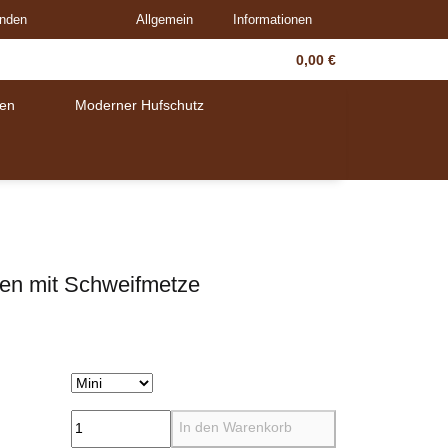
unden
Allgemein
Informationen
0,00 €
en
Moderner Hufschutz
en mit Schweifmetze
In den Warenkorb