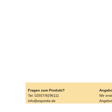
Fragen zum Produkt?
Angebo
Tel: 02557/9296111
Wir ers
info@esposita.de
Angebot