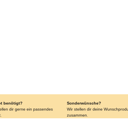
t benötigt?
Sonderwünsche?
tellen dir gerne ein passendes
Wir stellen dir deine Wunschprod
.
zusammen.