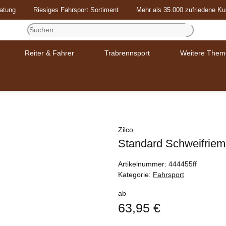
atung
Riesiges Fahrsport Sortiment
Mehr als 35.000 zufriedene K
Reiter & Fahrer
Trabrennsport
Weitere Them
Zilco
Standard Schweifriem
Artikelnummer:
444455ff
Kategorie:
Fahrsport
ab
63,95 €