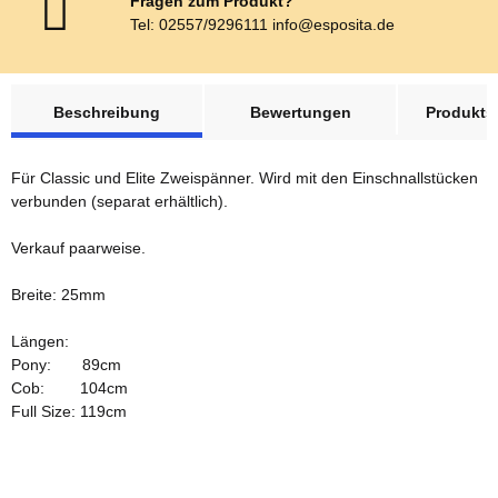
Fragen zum Produkt?
Tel: 02557/9296111 info@esposita.de
weitere Registerkarten anzeigen
Beschreibung
Bewertungen
Produktsi
Für Classic und Elite Zweispänner. Wird mit den Einschnallstücken
verbunden (separat erhältlich).
Verkauf paarweise.
Breite: 25mm
Längen:
Pony: 89cm
Cob: 104cm
Full Size: 119cm