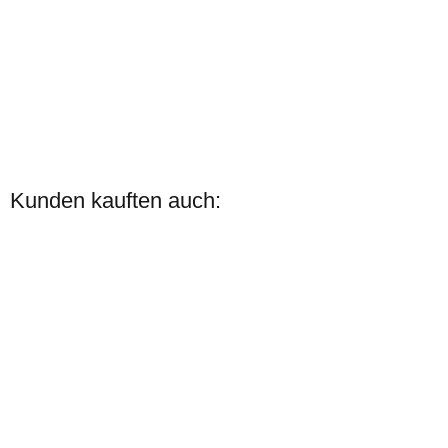
Zilco
SL Deluxe Selett /
Kunden kauften auch:
Kammdeckel mit
Baum
verfügbar
169,95 € -
174,95 €
*