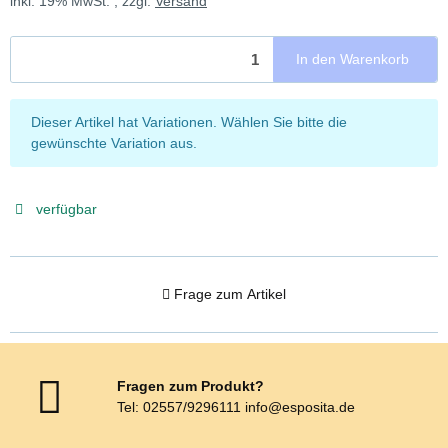
inkl. 19% MwSt. , zzgl.
Versand
In den Warenkorb
x
Dieser Artikel hat Variationen. Wählen Sie bitte die
gewünschte Variation aus.
verfügbar
Frage zum Artikel
Fragen zum Produkt?
Tel: 02557/9296111 info@esposita.de