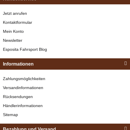
Jetzt anrufen
Bestseller
Kontaktformular
Mein Konto
Newsletter
Esposita
Esposita Fahrsport Blog
Einspännergeschirr
"Shettyglück"
Informationen
Braun
HippoBlue
Knapper Lagerbestand
Zahlungsmöglichkeiten
HippoBlue Eisblau
329,00 €
*
Versandinformationen
Kunststoffbeschlag
Rücksendungen
90
verfügbar
Bestseller
Händlerinformationen
9,90 €
*
Sitemap
Bezahlung und Versand