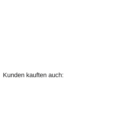
Sulkys
Lackstift Schwarz
Kunden kauften auch:
Knapper Lagerbestand
Lieferzeit:
2 - 3 Werktage
(DE -
Ausland abweichend)
15,90 €
*