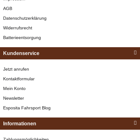
AGB
verfügbar
Datenschutzerklärung
329,00 €
*
Widerrufsrecht
Sulkys
Batterieentsorgung
Shetty Sulky
Bestseller
"Cavalettie" ohne
Kundenservice
Bremse
verfügbar
Jetzt anrufen
Lieferzeit:
7 - 10 Werktage
(DE -
Ausland abweichend)
Kontaktformular
799,00 €
*
Mein Konto
Newsletter
Esposita
Esposita Fahrsport Blog
Einspännergeschirr
"Shettyglück"
Informationen
Braun
Knapper Lagerbestand
Zahlungsmöglichkeiten