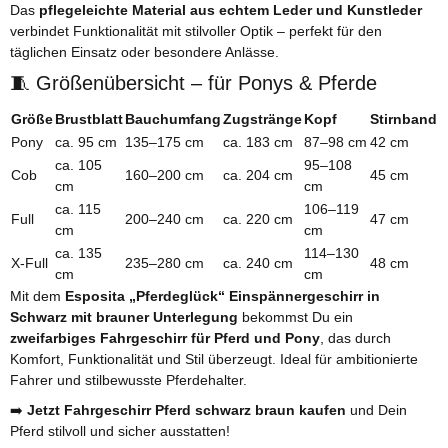
Das
pflegeleichte Material aus echtem Leder und Kunstleder
verbindet Funktionalität mit stilvoller Optik – perfekt für den
täglichen Einsatz oder besondere Anlässe.
🧵 Größenübersicht – für Ponys & Pferde
Größe
Brustblatt
Bauchumfang
Zugstränge
Kopf
Stirnband
Pony
ca. 95 cm
135–175 cm
ca. 183 cm
87–98 cm
42 cm
ca. 105
95–108
Cob
160–200 cm
ca. 204 cm
45 cm
cm
cm
ca. 115
106–119
Full
200–240 cm
ca. 220 cm
47 cm
cm
cm
ca. 135
114–130
X-Full
235–280 cm
ca. 240 cm
48 cm
cm
cm
Mit dem
Esposita „Pferdeglück“ Einspännergeschirr in
Schwarz mit brauner Unterlegung
bekommst Du ein
zweifarbiges Fahrgeschirr für Pferd und Pony
, das durch
Komfort, Funktionalität und Stil überzeugt. Ideal für ambitionierte
Fahrer und stilbewusste Pferdehalter.
➡️
Jetzt Fahrgeschirr Pferd schwarz braun kaufen
und Dein
Pferd stilvoll und sicher ausstatten!