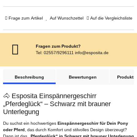
Frage zum Artikel
Auf Wunschzettel
Auf die Vergleichsliste
Fragen zum Produkt?
Tel: 02557/9296111 info@esposita.de
weitere Registerkarten anzeigen
Beschreibung
Bewertungen
Produktsi
🐴 Esposita Einspännergeschirr
„Pferdeglück“ – Schwarz mit brauner
Unterlegung
Du suchst ein hochwertiges
Einspännergeschirr für Dein Pony
oder Pferd
, das durch Komfort und stilvolles Design überzeugt?
Dann ist das
„Pferdeglück“ in Schwarz mit brauner Unterlegung