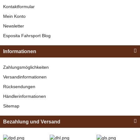
Kontaktformular
Mein Konto
Newsletter
Esposita
Esposita Fahrsport Blog
Einspännergeschirr
"Shettyglück"
Esposita
Informationen
Braun
Mini
Knapper Lagerbestand
Zahlungsmöglichkeiten
Liverpoolkandare
329,00 €
*
Versandinformationen
Messing, grade
Knapper Lagerbestand
Stange, einseitig
Rücksendungen
Bestseller
36,95 €
*
geriffelt für Shettys
Händlerinformationen
9,5cm
Sitemap
Bezahlung und Versand