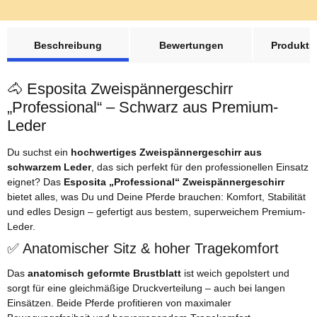
weitere Registerkarten anzeigen
Beschreibung
Bewertungen
Produktsi
🐴 Esposita Zweispännergeschirr
„Professional“ – Schwarz aus Premium-
Leder
Du suchst ein
hochwertiges Zweispännergeschirr aus
schwarzem Leder
, das sich perfekt für den professionellen Einsatz
eignet? Das
Esposita „Professional“ Zweispännergeschirr
bietet alles, was Du und Deine Pferde brauchen: Komfort, Stabilität
und edles Design – gefertigt aus bestem, superweichem Premium-
Leder.
✅ Anatomischer Sitz & hoher Tragekomfort
Das
anatomisch geformte Brustblatt
ist weich gepolstert und
sorgt für eine gleichmäßige Druckverteilung – auch bei langen
Einsätzen. Beide Pferde profitieren von maximaler