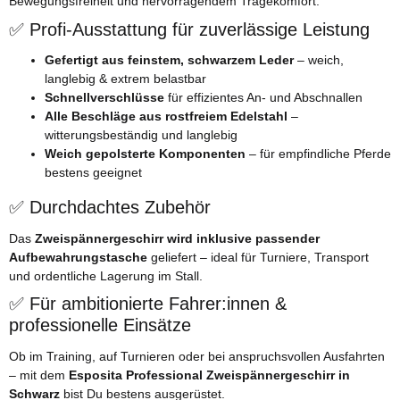
Bewegungsfreiheit und hervorragendem Tragekomfort.
✅ Profi-Ausstattung für zuverlässige Leistung
Gefertigt aus feinstem, schwarzem Leder
– weich,
langlebig & extrem belastbar
Schnellverschlüsse
für effizientes An- und Abschnallen
Alle Beschläge aus rostfreiem Edelstahl
–
witterungsbeständig und langlebig
Weich gepolsterte Komponenten
– für empfindliche Pferde
bestens geeignet
✅ Durchdachtes Zubehör
Das
Zweispännergeschirr wird inklusive passender
Aufbewahrungstasche
geliefert – ideal für Turniere, Transport
und ordentliche Lagerung im Stall.
✅ Für ambitionierte Fahrer:innen &
professionelle Einsätze
Ob im Training, auf Turnieren oder bei anspruchsvollen Ausfahrten
– mit dem
Esposita Professional Zweispännergeschirr in
Schwarz
bist Du bestens ausgerüstet.