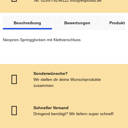
Tel: 02557/9296111 info@esposita.de
weitere Registerkarten anzeigen
Beschreibung
Bewertungen
Produktsi
Neopren-Springglocken mit Klettverschluss.
Sonderwünsche?
Wir stellen dir deine Wunschprodukte
zusammen.
Schneller Versand
Dringend benötigt? Wir liefern super schnell!