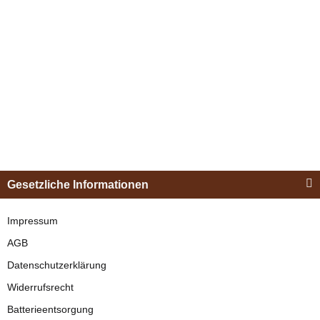
Bestseller
verfügbar
19,95 €
*
Esposita
Einspännergeschirr
Gesetzliche Informationen
"Shettyglück"
Schwarz
Impressum
AGB
verfügbar
Datenschutzerklärung
329,00 €
*
Widerrufsrecht
Batterieentsorgung