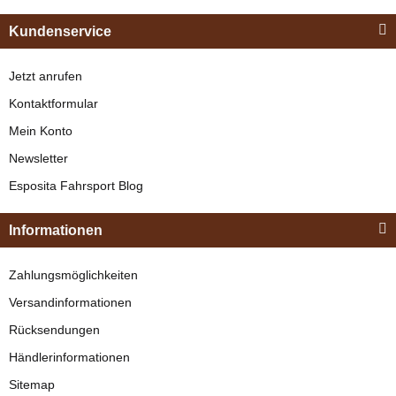
Bestseller
Kundenservice
Jetzt anrufen
Kontaktformular
Mein Konto
Newsletter
Esposita
Esposita Fahrsport Blog
Einspännergeschirr
"Shettyglück"
Informationen
Braun
Knapper Lagerbestand
Zahlungsmöglichkeiten
329,00 €
*
Versandinformationen
Rücksendungen
Bestseller
Händlerinformationen
Sitemap