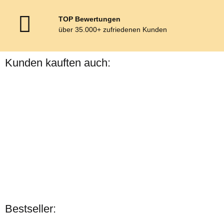
TOP Bewertungen
über 35.000+ zufriedenen Kunden
Kunden kauften auch:
Harrys Horse
Gamaschen "Tiny"
Bestseller:
in Blau Mini Shetty