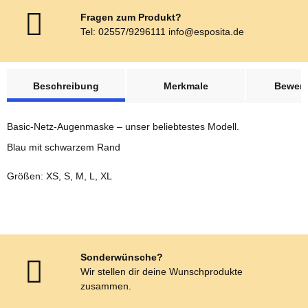
Fragen zum Produkt?
Tel: 02557/9296111 info@esposita.de
weitere Registerkarten anzeigen
Beschreibung
Merkmale
Bewer
Basic-Netz-Augenmaske – unser beliebtestes Modell.
Blau mit schwarzem Rand
Größen: XS, S, M, L, XL
Sonderwünsche?
Wir stellen dir deine Wunschprodukte
zusammen.