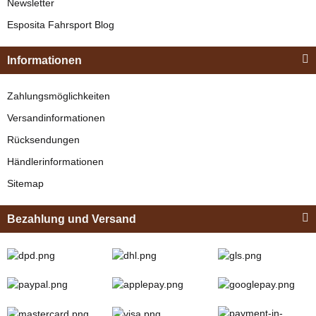
Newsletter
Esposita
Esposita Fahrsport Blog
Einspännergeschirr
"Shettyglück"
Informationen
Braun
Knapper Lagerbestand
Zahlungsmöglichkeiten
329,00 €
*
Versandinformationen
Rücksendungen
Bestseller
Händlerinformationen
Sitemap
Bezahlung und Versand
Zilco
Zilco Sicherheits-