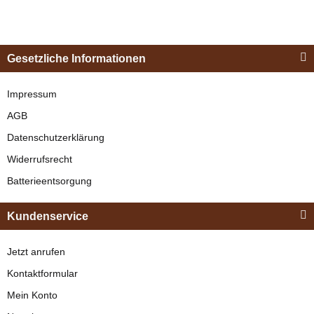
Esposita
Einspännergeschirr
Gesetzliche Informationen
"Shettyglück"
Schwarz
Impressum
AGB
verfügbar
Datenschutzerklärung
329,00 €
*
Widerrufsrecht
Batterieentsorgung
Bestseller
Kundenservice
Jetzt anrufen
Kontaktformular
Mein Konto