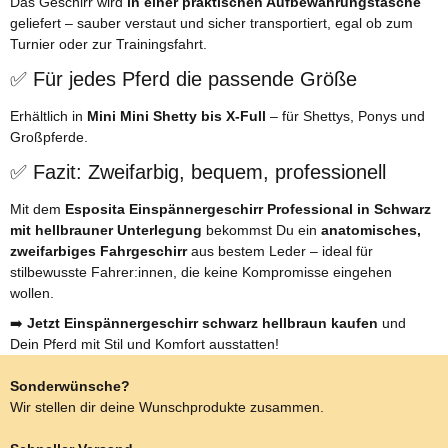
Das Geschirr wird
in einer praktischen Aufbewahrungstasche
geliefert – sauber verstaut und sicher transportiert, egal ob zum
Turnier oder zur Trainingsfahrt.
✅ Für jedes Pferd die passende Größe
Erhältlich in
Mini Mini Shetty bis X-Full
– für Shettys, Ponys und
Großpferde.
✅ Fazit: Zweifarbig, bequem, professionell
Mit dem
Esposita Einspännergeschirr Professional in Schwarz
mit hellbrauner Unterlegung
bekommst Du ein
anatomisches,
zweifarbiges Fahrgeschirr
aus bestem Leder – ideal für
stilbewusste Fahrer:innen, die keine Kompromisse eingehen
wollen.
➡️
Jetzt Einspännergeschirr schwarz hellbraun kaufen
und
Dein Pferd mit Stil und Komfort ausstatten!
Sonderwünsche?
Wir stellen dir deine Wunschprodukte zusammen.