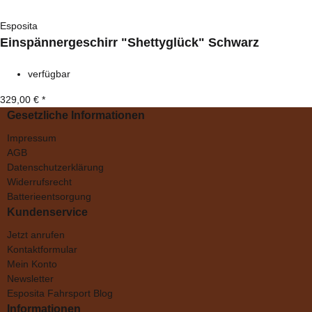
Esposita
Einspännergeschirr "Shettyglück" Schwarz
verfügbar
329,00 €
*
Gesetzliche Informationen
Impressum
AGB
Datenschutzerklärung
Widerrufsrecht
Batterieentsorgung
Kundenservice
Jetzt anrufen
Kontaktformular
Mein Konto
Newsletter
Esposita Fahrsport Blog
Informationen