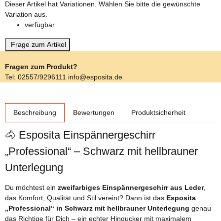
x
Dieser Artikel hat Variationen. Wählen Sie bitte die gewünschte
Variation aus.
verfügbar
Frage zum Artikel
Fragen zum Produkt?
Tel: 02557/9296111 info@esposita.de
weitere Registerkarten anzeigen
Beschreibung
Bewertungen
Produktsicherheit
🐴 Esposita Einspännergeschirr
„Professional“ – Schwarz mit hellbrauner
Unterlegung
Du möchtest ein
zweifarbiges Einspännergeschirr aus Leder
,
das Komfort, Qualität und Stil vereint? Dann ist das
Esposita
„Professional“ in Schwarz mit hellbrauner Unterlegung
genau
das Richtige für Dich – ein echter Hingucker mit maximalem