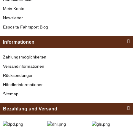
Mein Konto
Newsletter
Esposita
Esposita Fahrsport Blog
Einspännergeschirr
"Shettyglück"
Zilco
Informationen
Braun
Zilco Zugstränge
Knapper Lagerbestand
Zahlungsmöglichkeiten
mit D-Ringen und
329,00 €
*
Versandinformationen
Langloch 25mm
verfügbar
breit für SL
Rücksendungen
Bestseller
69,95 €
*
Geschirre Small
Händlerinformationen
Pony
Sitemap
Bezahlung und Versand