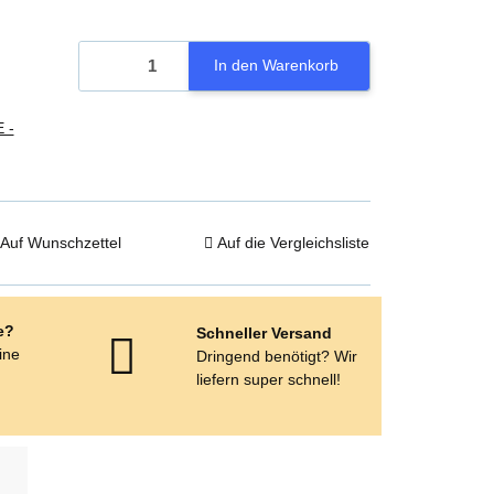
In den Warenkorb
 -
Auf Wunschzettel
Auf die Vergleichsliste
e?
Schneller Versand
eine
Dringend benötigt? Wir
e
liefern super schnell!