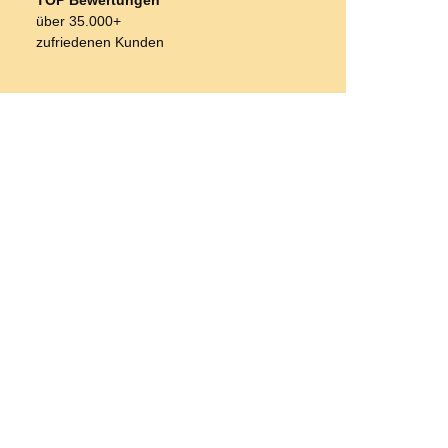
über 35.000+
zufriedenen Kunden
Bestseller
Zilco
Zilco SL
Schnellverschluss