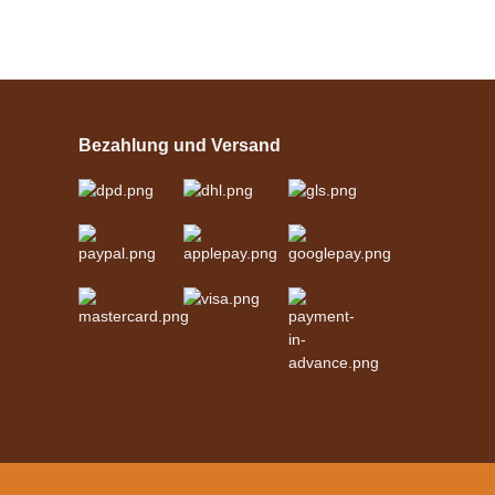
Esposita
Einspännergeschirr
"Shettyglück"
Bezahlung und Versand
Schwarz
verfügbar
329,00 €
*