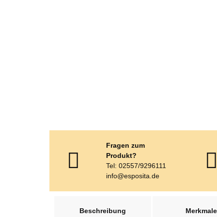
Fragen zum
Produkt?
Tel: 02557/9296111
info@esposita.de
weitere Registerkarten anzeigen
Beschreibung
Merkmale