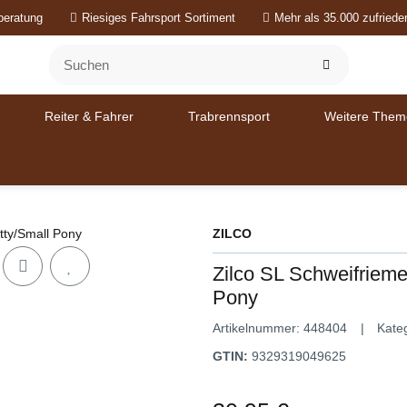
beratung
Riesiges Fahrsport Sortiment
Mehr als 35.000 zufried
Reiter & Fahrer
Trabrennsport
Weitere Them
ZILCO
Zilco SL Schweifriem
Pony
Artikelnummer:
448404
Kate
GTIN:
9329319049625