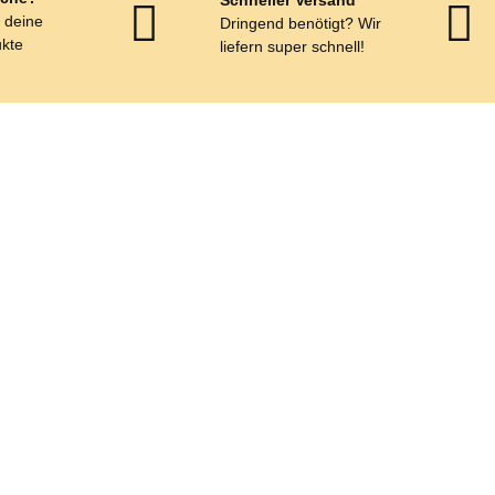
r deine
Dringend benötigt? Wir
kte
liefern super schnell!