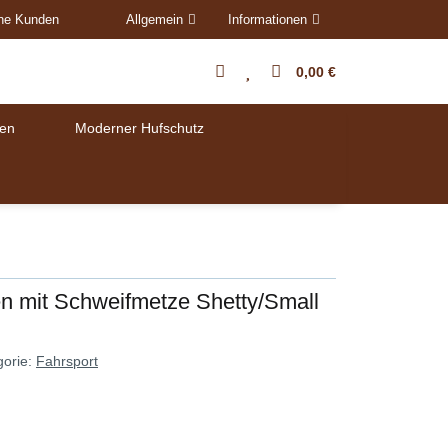
ene Kunden
Allgemein
Informationen
0,00 €
en
Moderner Hufschutz
en mit Schweifmetze Shetty/Small
gorie:
Fahrsport