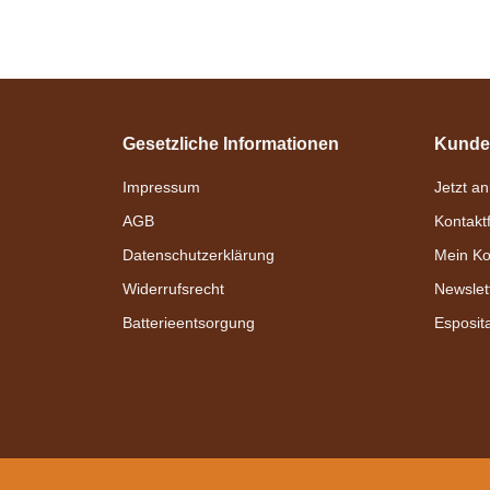
mit Stops
verfügbar
142,95 € -
169,95 €
*
Gesetzliche Informationen
Kunde
Zilco
Impressum
Jetzt a
Zilco SL Plus
AGB
Kontakt
kleiner Bauchgurt
Datenschutzerklärung
Mein Ko
Pony
Widerrufsrecht
Newslet
verfügbar
Batterieentsorgung
Esposit
Bestseller
20,95 €
*
Zilco
Zweispännergeschirr
"Elite" Zweispänner
Set
verfügbar