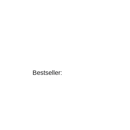
Bestseller:
Zilco
Z-Grip Fahrleine
Einspänner Braun