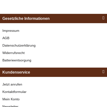
Esposita
Einspännergeschirr
Gesetzliche Informationen
"Shettyglück"
Schwarz
Impressum
Zilco
AGB
Zilco Zugband für
verfügbar
Datenschutzerklärung
Patentschäkel
329,00 €
*
Widerrufsrecht
verfügbar
Batterieentsorgung
Lieferzeit:
2 - 3 Werktage
(DE -
Ausland abweichend)
Bestseller
Kundenservice
5,75 €
*
Jetzt anrufen
Kontaktformular
Mein Konto
Newsletter