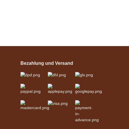
3.130,00 € -
3.554,00 €
*
Esposita
Einspännergeschirr
"Shettyglück"
Bezahlung und Versand
Schwarz
verfügbar
329,00 €
*