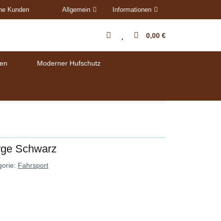
ene Kunden
Allgemein
Informationen
0,00 €
en
Moderner Hufschutz
arge Schwarz
gorie:
Fahrsport