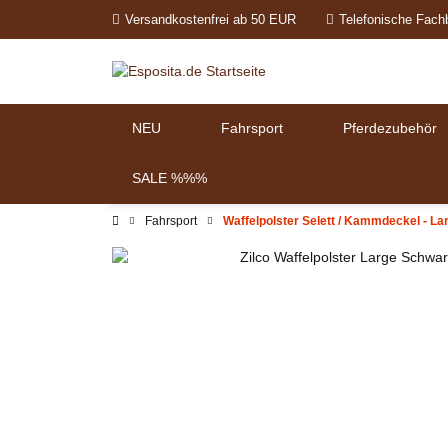
Versandkostenfrei ab 50 EUR
Telefonische Fach
NEU
Fahrsport
Pferdezubehör
SALE %%%
Fahrsport
Waffelpolster Selett / Kammdeckel - La