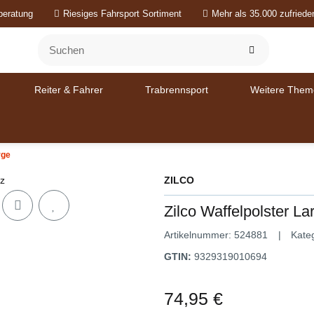
beratung
Riesiges Fahrsport Sortiment
Mehr als 35.000 zufried
Reiter & Fahrer
Trabrennsport
Weitere Them
rge
ZILCO
Zilco Waffelpolster L
Artikelnummer:
524881
Kate
GTIN:
9329319010694
74,95 €