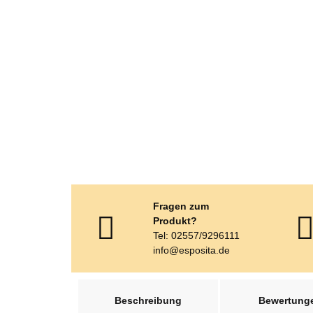
Fragen zum
Produkt?
Tel: 02557/9296111
info@esposita.de
weitere Registerkarten anzeigen
Beschreibung
Bewertung