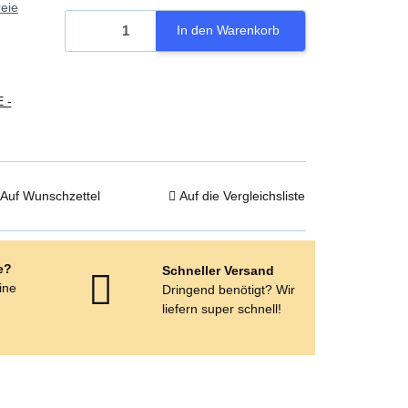
eie
In den Warenkorb
 -
Auf Wunschzettel
Auf die Vergleichsliste
e?
Schneller Versand
eine
Dringend benötigt? Wir
e
liefern super schnell!