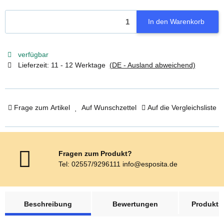
In den Warenkorb
verfügbar
Lieferzeit:
11 - 12 Werktage
(DE - Ausland abweichend)
Frage zum Artikel
Auf Wunschzettel
Auf die Vergleichsliste
Fragen zum Produkt?
Tel: 02557/9296111 info@esposita.de
weitere Registerkarten anzeigen
Beschreibung
Bewertungen
Produktsi