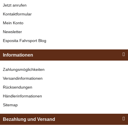
Jetzt anrufen
Bestseller
Kontaktformular
Mein Konto
Newsletter
Esposita
Esposita Fahrsport Blog
Einspännergeschirr
"Shettyglück"
Informationen
Braun
Zilco
Knapper Lagerbestand
Zahlungsmöglichkeiten
SL Bauchgurt
329,00 €
*
Versandinformationen
verfügbar
Rücksendungen
Bestseller
29,95 € -
30,95 €
*
Händlerinformationen
Sitemap
Bezahlung und Versand