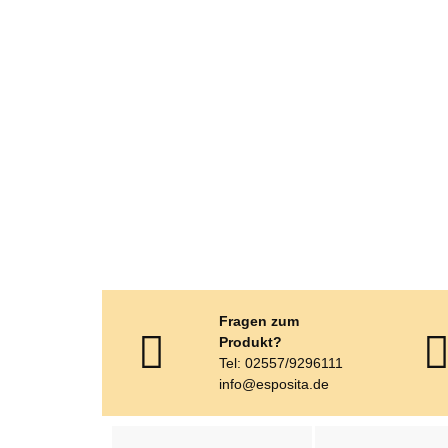
Fragen zum
Produkt?
Tel: 02557/9296111
info@esposita.de
weitere Registerkarten anzeigen