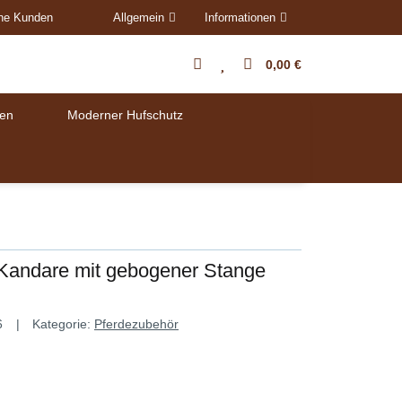
ene Kunden
Allgemein
Informationen
0,00 €
en
Moderner Hufschutz
l Kandare mit gebogener Stange
6
Kategorie:
Pferdezubehör