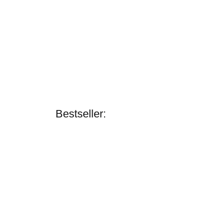
Bestseller
Bestseller:
Zilco
Backenstücke
ohne
Scheuklappen
verfügbar