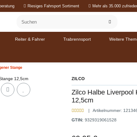
beratung
Riesiges Fahrsport Sortiment
Mehr als 35.000 zufried
Reiter & Fahrer
Trabrennsport
Weitere Them
gener Stange
ZILCO
Zilco Halbe Liverpoo
12,5cm
Artikelnummer:
12134
GTIN:
9329319061528