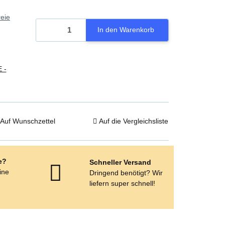
eie
In den Warenkorb
 -
Auf Wunschzettel
Auf die Vergleichsliste
e?
Schneller Versand
eine
Dringend benötigt? Wir
e
liefern super schnell!