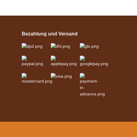
Esposita
Einspännergeschirr
"Shettyglück"
Bezahlung und Versand
Schwarz
verfügbar
329,00 €
*