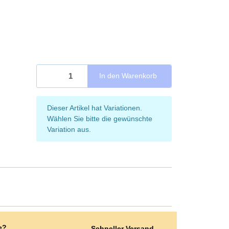
In den Warenkorb
x
Dieser Artikel hat Variationen.
Wählen Sie bitte die gewünschte
Variation aus.
e?
Schneller Versand