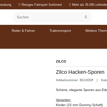
beratung
Riesiges Fahrsport Sortiment
Mehr als 35.000 zufried
Reiter & Fahrer
Trabrennsport
Weitere Them
ZILCO
Zilco Hacken-Sporen
Artikelnummer:
861005ff
Kat
Schöne, elegante Sporen aus Edels
Varianten:
Kinder (15 mm Dummy-Schaft)