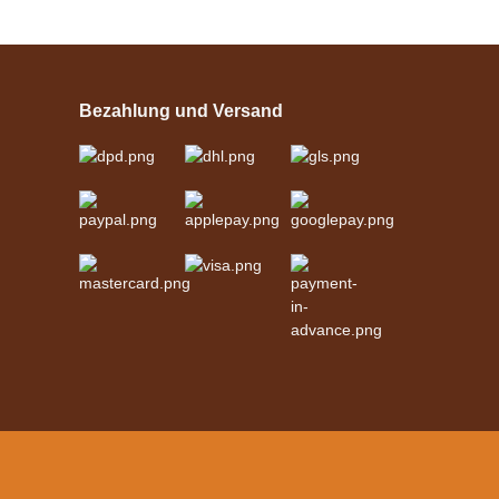
Esposita
Einspännergeschirr
"Shettyglück"
Bezahlung und Versand
Schwarz
verfügbar
329,00 €
*