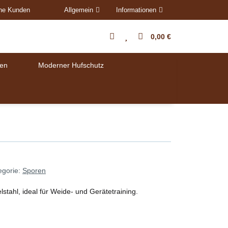
ene Kunden
Allgemein
Informationen
0,00 €
en
Moderner Hufschutz
egorie:
Sporen
tahl, ideal für Weide- und Gerätetraining.