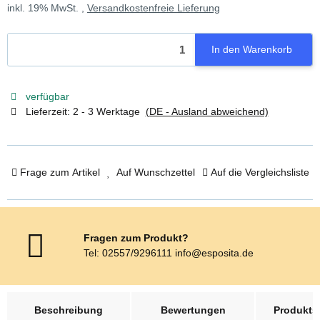
inkl. 19% MwSt. ,
Versandkostenfreie Lieferung
In den Warenkorb
verfügbar
Lieferzeit:
2 - 3 Werktage
(DE - Ausland abweichend)
Frage zum Artikel
Auf Wunschzettel
Auf die Vergleichsliste
Fragen zum Produkt?
Tel: 02557/9296111 info@esposita.de
weitere Registerkarten anzeigen
Beschreibung
Bewertungen
Produktsi