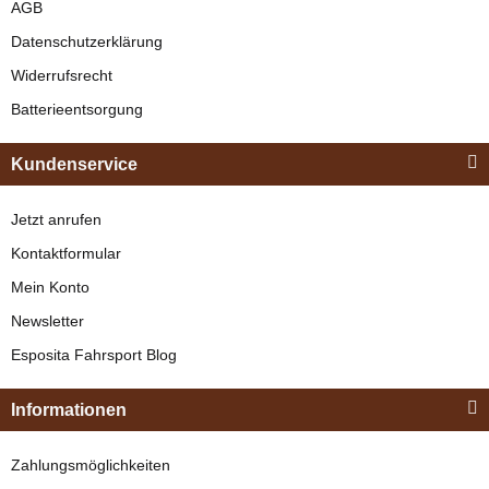
AGB
SL Plus
verfügbar
Datenschutzerklärung
Zweispännergeschirr
329,00 €
*
Widerrufsrecht
verfügbar
Batterieentsorgung
Bestseller
2.090,00 € -
2.285,00 €
*
Kundenservice
Bestseller
Jetzt anrufen
Kontaktformular
Mein Konto
Newsletter
Esposita
Esposita Fahrsport Blog
Einspännergeschirr
"Shettyglück"
Zilco
Informationen
Braun
Standard
Knapper Lagerbestand
Zahlungsmöglichkeiten
Strangträger