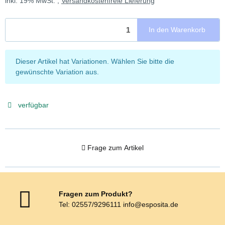
inkl. 19% MwSt. ,
Versandkostenfreie Lieferung
In den Warenkorb
x
Dieser Artikel hat Variationen. Wählen Sie bitte die
gewünschte Variation aus.
verfügbar
Frage zum Artikel
Fragen zum Produkt?
Tel: 02557/9296111 info@esposita.de