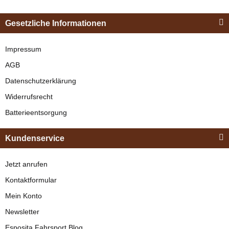
Esposita
Einspännergeschirr
Gesetzliche Informationen
"Shettyglück"
Schwarz
Impressum
Zilco
AGB
Z-Grip Fahrleine
verfügbar
Datenschutzerklärung
Zweispänner Braun
329,00 €
*
Widerrufsrecht
verfügbar
Batterieentsorgung
Bestseller
254,95 € -
279,95 €
*
Kundenservice
Jetzt anrufen
Kontaktformular
Mein Konto
Newsletter
Esposita
Esposita Fahrsport Blog