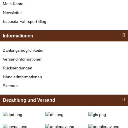
Mein Konto
Newsletter
Esposita
Esposita Fahrsport Blog
Einspännergeschirr
"Shettyglück"
Informationen
Braun
Knapper Lagerbestand
Zahlungsmöglichkeiten
329,00 €
*
Versandinformationen
Rücksendungen
Bestseller
Händlerinformationen
Sitemap
Bezahlung und Versand