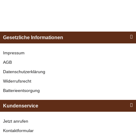
Esposita
Einspännergeschirr
Gesetzliche Informationen
"Shettyglück"
Schwarz
Impressum
AGB
verfügbar
Datenschutzerklärung
329,00 €
*
Widerrufsrecht
Batterieentsorgung
Bestseller
Kundenservice
Jetzt anrufen
Kontaktformular