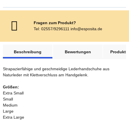
Fragen zum Produkt?
Tel: 02557/9296111 info@esposita.de
weitere Registerkarten anzeigen
Beschreibung
Bewertungen
Produktsi
Strapazierfähige und geschmeidige Lederhandschuhe aus
Naturleder mit Klettverschluss am Handgelenk.
Größen:
Extra Small
Small
Medium
Large
Extra Large