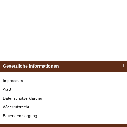
Esposita
Einspännergeschirr
Gesetzliche Informationen
"Shettyglück"
Schwarz
Impressum
AGB
verfügbar
Datenschutzerklärung
329,00 €
*
Widerrufsrecht
Batterieentsorgung
Bestseller