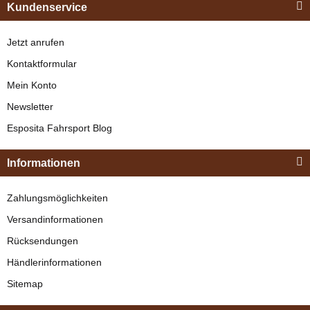
Kundenservice
Jetzt anrufen
Kontaktformular
Mein Konto
Newsletter
Esposita
Esposita Fahrsport Blog
Einspännergeschirr
"Shettyglück"
Informationen
Braun
Knapper Lagerbestand
Zahlungsmöglichkeiten
329,00 €
*
Versandinformationen
Rücksendungen
Bestseller
Händlerinformationen
Sitemap