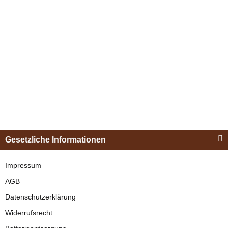
Stangengebiss
18,5cm
Bestseller
zur Zeit nicht verfügbar
29,90 €
*
Esposita
Einspännergeschirr
Gesetzliche Informationen
"Shettyglück"
Schwarz
Impressum
AGB
verfügbar
Datenschutzerklärung
329,00 €
*
Widerrufsrecht