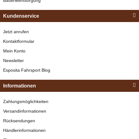
Batterieentsorgung
Bestseller
Kundenservice
Jetzt anrufen
Kontaktformular
Mein Konto
Newsletter
Esposita
Esposita Fahrsport Blog
Einspännergeschirr
"Shettyglück"
Informationen
Braun
Knapper Lagerbestand
Zahlungsmöglichkeiten
329,00 €
*
Versandinformationen
Rücksendungen
Bestseller
Händlerinformationen