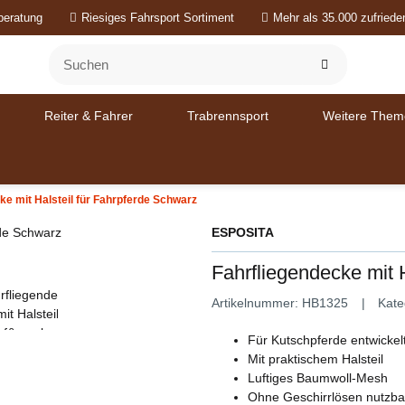
beratung
Riesiges Fahrsport Sortiment
Mehr als 35.000 zufried
Reiter & Fahrer
Trabrennsport
Weitere Them
ke mit Halsteil für Fahrpferde Schwarz
ESPOSITA
Fahrfliegendecke mit 
Artikelnummer:
HB1325
Kate
Für Kutschpferde entwickel
Mit praktischem Halsteil
Luftiges Baumwoll-Mesh
Ohne Geschirrlösen nutzba