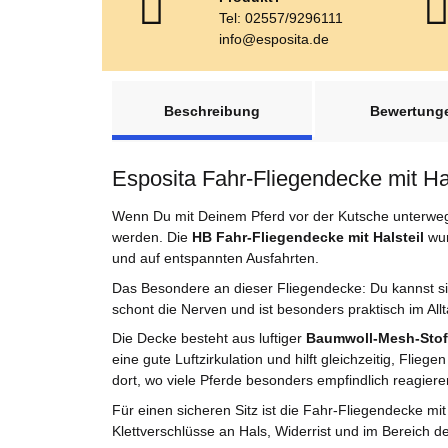
Tel: 02557/9296111
info@esposita.de
weitere Registerkarten anzeigen
Beschreibung
Bewertung
Esposita Fahr-Fliegendecke mit Hal
Wenn Du mit Deinem Pferd vor der Kutsche unterwegs 
werden. Die
HB Fahr-Fliegendecke mit Halsteil
wur
und auf entspannten Ausfahrten.
Das Besondere an dieser Fliegendecke: Du kannst 
schont die Nerven und ist besonders praktisch im All
Die Decke besteht aus luftiger
Baumwoll-Mesh-Stoff
eine gute Luftzirkulation und hilft gleichzeitig, Flie
dort, wo viele Pferde besonders empfindlich reagiere
Für einen sicheren Sitz ist die Fahr-Fliegendecke mi
Klettverschlüsse an Hals, Widerrist und im Bereich