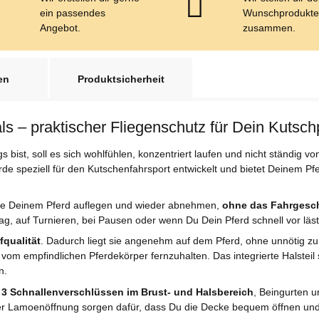
ein passendes
Wunschprodukt
Angebot.
zusammen.
en
Produktsicherheit
s – praktischer Fliegenschutz für Dein Kutsch
bist, soll es sich wohlfühlen, konzentriert laufen und nicht ständig v
de speziell für den Kutschenfahrsport entwickelt und bietet Deinem P
sie Deinem Pferd auflegen und wieder abnehmen,
ohne das Fahrgesch
tag, auf Turnieren, bei Pausen oder wenn Du Dein Pferd schnell vor läs
qualität
. Dadurch liegt sie angenehm auf dem Pferd, ohne unnötig zu
gen vom empfindlichen Pferdekörper fernzuhalten. Das integrierte Halstei
n.
t
3 Schnallenverschlüssen im Brust- und Halsbereich
, Beingurten u
 der Lamoenöffnung sorgen dafür, dass Du die Decke bequem öffnen un