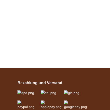
Bestseller
Esposita
Einspännergeschirr
"Shettyglück"
Bezahlung und Versand
Schwarz
verfügbar
329,00 €
*