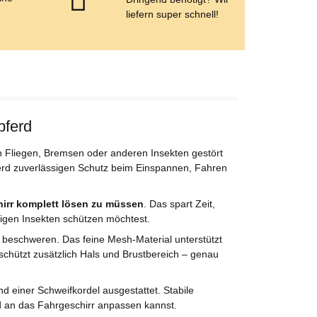
e
liefern super schnell!
pferd
on Fliegen, Bremsen oder anderen Insekten gestört
ferd zuverlässigen Schutz beim Einspannen, Fahren
irr komplett lösen zu müssen
. Das spart Zeit,
tigen Insekten schützen möchtest.
 beschweren. Das feine Mesh-Material unterstützt
l schützt zusätzlich Hals und Brustbereich – genau
nd einer Schweifkordel ausgestattet. Stabile
d an das Fahrgeschirr anpassen kannst.