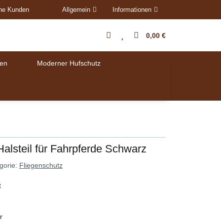
ene Kunden
Allgemein
Informationen
0,00 €
en
Moderner Hufschutz
Halsteil für Fahrpferde Schwarz
gorie:
Fliegenschutz
t
r