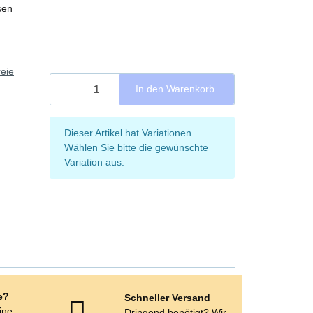
sen
eie
In den Warenkorb
x
Dieser Artikel hat Variationen.
Wählen Sie bitte die gewünschte
Variation aus.
e?
Schneller Versand
eine
Dringend benötigt? Wir