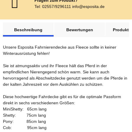
Fragen zum Produkt?
Tel: 02557/9296111 info@esposita.de
weitere Registerkarten anzeigen
Beschreibung
Bewertungen
Produktsi
Unsere Esposita Fahrnierendecke aus Fleece sollte in keiner
Winterausrüstung fehlen!
Sie ist atmungsaktiv und ihr Fleece hält das Pferd in der
empfindlichen Nierengegend schön warm. Sie kann auch
hervorragend als Abschwitzdecke genutzt werden um die Pferde in
der kalten Jahreszeit vor dem Auskühlen zu schützen.
Diese hochwertige Fahrdecke gibt es für die optimale Passform
direkt in sechs verschiedenen Größen:
MiniShetty: 65cm lang
Shetty: 75cm lang
Pony: 85cm lang
Cob: 95cm lang