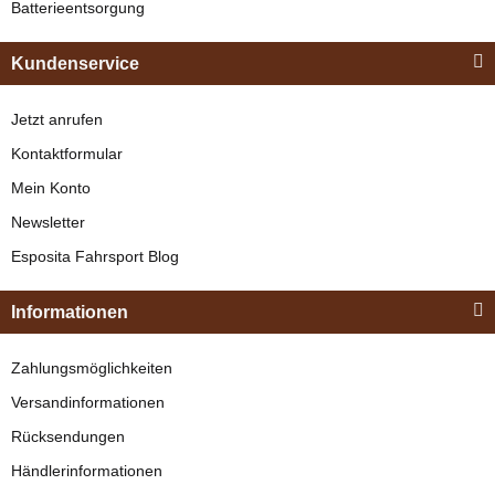
Synthetikmaterial,
Batterieentsorgung
Bestseller
349,00 €
*
extrem pflegeleicht
Kundenservice
Bestseller
Jetzt anrufen
Kontaktformular
Mein Konto
Newsletter
Esposita
Esposita Fahrsport Blog
Einspännergeschirr
"Shettyglück"
Zilco
Informationen
Braun
Sperrriemen und
Knapper Lagerbestand
Zahlungsmöglichkeiten
Adapter
329,00 €
*
Versandinformationen
verfügbar
Rücksendungen
Bestseller
13,95 € -
14,95 €
*
Händlerinformationen