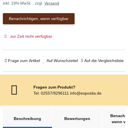
inkl. 19% MwSt. , zzgl.
Versand
Benachrichtigen, wenn verfügbar
zur Zeit nicht verfügbar
Frage zum Artikel
Auf Wunschzettel
Auf die Vergleichsliste
Fragen zum Produkt?
Tel: 02557/9296111 info@esposita.de
weitere Registerkarten anzeigen
Benachri
Beschreibung
Bewertungen
wenn ve