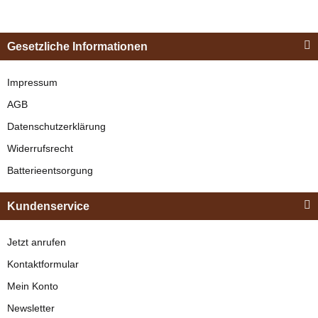
Esposita
Einspännergeschirr
Gesetzliche Informationen
"Shettyglück"
Schwarz
Impressum
Esposita
AGB
Zweispännergeschirr
verfügbar
Datenschutzerklärung
"Anatomic" Braun
329,00 €
*
Widerrufsrecht
verfügbar
Batterieentsorgung
Bestseller
599,00 € -
999,00 €
*
Kundenservice
Jetzt anrufen
Kontaktformular
Mein Konto
Newsletter