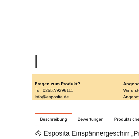
Fragen zum Produkt?
Angebo
Tel: 02557/9296111
Wir ers
info@esposita.de
Angebot
weitere Registerkarten anzeigen
Beschreibung
Bewertungen
Produktsiche
🐴 Esposita Einspännergeschirr „P