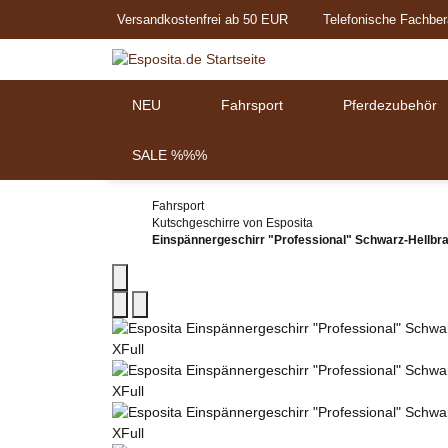
Versandkostenfrei ab 50 EUR
Telefonische Fachber
NEU
Fahrsport
Pferdezubehör
SALE %%%
Fahrsport
Kutschgeschirre von Esposita
Einspännergeschirr "Professional" Schwarz-Hellbr