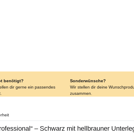
t benötigt?
Sonderwünsche?
tellen dir gerne ein passendes
Wir stellen dir deine Wunschprod
.
zusammen.
rheit
rofessional“ – Schwarz mit hellbrauner Unterl