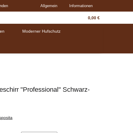
unden
Allgemein
Informationen
0,00 €
en
Moderner Hufschutz
schirr "Professional" Schwarz-
sposita