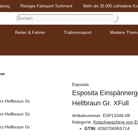
atung
Riesiges Fahrsport Sortiment
Mehr als 35.000 zufriedene K
Reiter & Fahrer
Trabrennsport
Weitere Them
aun
Esposita
Esposita Einspännerge
Hellbraun Gr. XFull
Artikelnummer:
ESP13348-08
Kategorie:
Kutschgeschirre von E
GTIN:
4260706955714