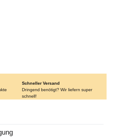
Schneller Versand
ukte
Dringend benötigt? Wir liefern super
schnell!
egung