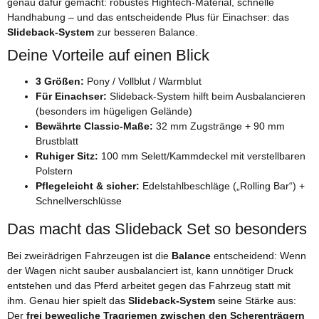
genau dafür gemacht: robustes Hightech-Material, schnelle
Handhabung – und das entscheidende Plus für Einachser: das
Slideback-System
zur besseren Balance.
Deine Vorteile auf einen Blick
3 Größen:
Pony / Vollblut / Warmblut
Für Einachser:
Slideback-System hilft beim Ausbalancieren
(besonders im hügeligen Gelände)
Bewährte Classic-Maße:
32 mm Zugstränge + 90 mm
Brustblatt
Ruhiger Sitz:
100 mm Selett/Kammdeckel mit verstellbaren
Polstern
Pflegeleicht & sicher:
Edelstahlbeschläge („Rolling Bar“) +
Schnellverschlüsse
Das macht das Slideback Set so besonders
Bei zweirädrigen Fahrzeugen ist die
Balance
entscheidend: Wenn
der Wagen nicht sauber ausbalanciert ist, kann unnötiger Druck
entstehen und das Pferd arbeitet gegen das Fahrzeug statt mit
ihm. Genau hier spielt das
Slideback-System
seine Stärke aus:
Der
frei bewegliche Tragriemen zwischen den Scherenträgern