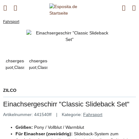
Fahrsport
ZILCO
Einachsergeschirr "Classic Slideback Set"
Artikelnummer:
441540ff
Kategorie:
Fahrsport
Größen:
Pony / Vollblut / Warmblut
Für Einachser (zweirädrig):
Slideback-System zum