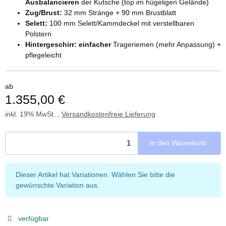
Ausbalancieren
der Kutsche (top im hügeligen Gelände)
Zug/Brust:
32 mm Stränge + 90 mm Brustblatt
Selett:
100 mm Selett/Kammdeckel mit verstellbaren
Polstern
Hintergeschirr:
einfacher
Trageriemen (mehr Anpassung) +
pflegeleicht
ab
1.355,00 €
inkl. 19% MwSt. ,
Versandkostenfreie Lieferung
In den Warenkorb
x
Dieser Artikel hat Variationen. Wählen Sie bitte die
gewünschte Variation aus.
verfügbar