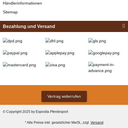
Händlerinformationen
64,95 €
*
Sitemap
Bezahlung und Versand
Zilco
Zilco Sicherheits-
Koppelriemen /
Kehlkoppelriemen
verfügbar
für Kopfstück
12,95 € -
13,95 €
*
(Sicherungsadapter)
Vertrag widerrufen
Bestseller
© Copyright 2025 by Esposita Pferdesport
* Alle Preise inkl. gesetzlicher MwSt., zzgl.
Versand