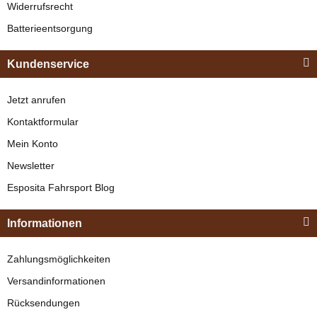
329,00 €
*
Widerrufsrecht
Classic (Standard)
verfügbar
Batterieentsorgung
Bestseller
160,50 € -
236,00 €
*
Kundenservice
Jetzt anrufen
Kontaktformular
Mein Konto
Newsletter
Esposita
Esposita Fahrsport Blog
Einspännergeschirr
"Shettyglück"
Zilco
Informationen
Braun
Zilco ZGB
Knapper Lagerbestand
Zahlungsmöglichkeiten
Brustblatt an
329,00 €
*
Versandinformationen
Kammdeckel
verfügbar
Beschläge (Paar)
Rücksendungen
Lieferzeit:
11 - 12 Werktage
(DE
- Ausland abweichend)
Bestseller