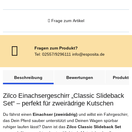
Frage zum Artikel
Fragen zum Produkt?
Tel: 02557/9296111 info@esposita.de
weitere Registerkarten anzeigen
Beschreibung
Bewertungen
Produktsi
Zilco Einachsergeschirr „Classic Slideback
Set“ – perfekt für zweirädrige Kutschen
Du fährst einen
Einachser (zweirädrig)
und willst ein Fahrgeschirr,
das Dein Pferd sauber unterstützt und Deinen Wagen spürbar
ruhiger laufen lässt? Dann ist das
Zilco Classic Slideback Set