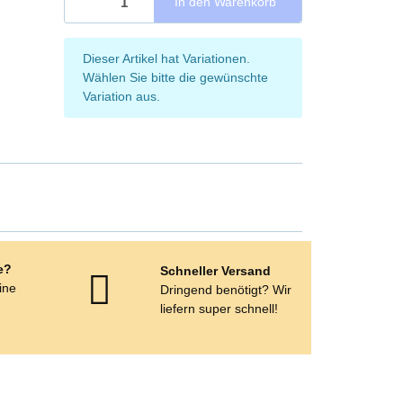
In den Warenkorb
x
Dieser Artikel hat Variationen.
Wählen Sie bitte die gewünschte
Variation aus.
e?
Schneller Versand
eine
Dringend benötigt? Wir
e
liefern super schnell!