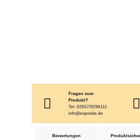
Fragen zum
Produkt?
Tel: 02557/9296111
info@esposita.de
weitere Registerkarten anzeigen
Bewertungen
Produktsicher