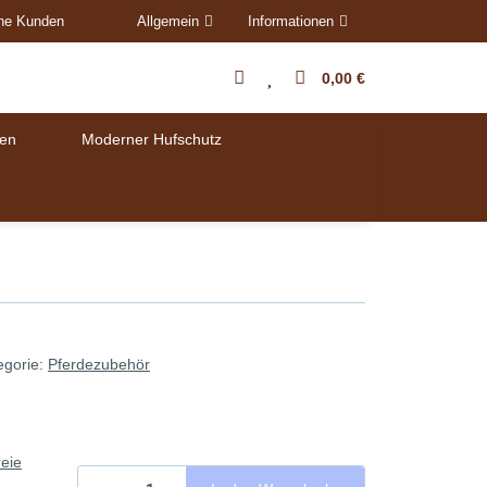
ene Kunden
Allgemein
Informationen
0,00 €
en
Moderner Hufschutz
egorie:
Pferdezubehör
eie