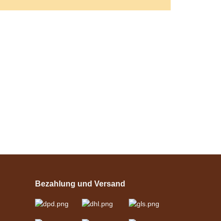
Bestseller
Esposita
Einspännergeschirr
"Shettyglück"
Bezahlung und Versand
Schwarz
verfügbar