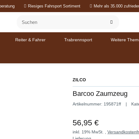
beratung
Riesiges Fahrsport Sortiment
Mehr als 35.000 zufried
Reiter & Fahrer
Trabrennsport
Weitere Them
ZILCO
Barcoo Zaumzeug
Artikelnummer:
195871ff
Kat
56,95 €
inkl. 19% MwSt. ,
Versandkostenfr
Lieferung