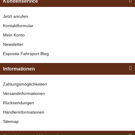
Kundenservice
Jetzt anrufen
Kontaktformular
Mein Konto
Newsletter
Esposita
Esposita Fahrsport Blog
Einspännergeschirr
"Shettyglück"
Zilco
Informationen
Braun
Zilco SL S-Grip
Knapper Lagerbestand
Zahlungsmöglichkeiten
Tandem Vorderleine
329,00 €
*
Versandinformationen
schwarz Shetland
verfügbar
Rücksendungen
Lieferzeit:
11 - 12 Werktage
(DE
- Ausland abweichend)
Bestseller
Händlerinformationen
134,95 €
*
Sitemap