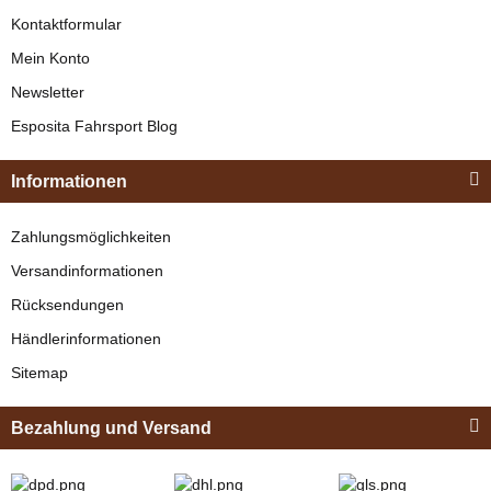
Kontaktformular
Mein Konto
Newsletter
Esposita
Esposita Fahrsport Blog
Einspännergeschirr
"Shettyglück"
Zilco
Informationen
Braun
Elite Zweispänner
Knapper Lagerbestand
Zahlungsmöglichkeiten
Brustblatt
329,00 €
*
Versandinformationen
verfügbar
Rücksendungen
Bestseller
479,95 € -
489,95 €
*
Händlerinformationen
Sitemap
Bezahlung und Versand