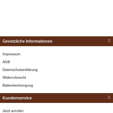
Esposita
Einspännergeschirr
Gesetzliche Informationen
"Shettyglück"
Schwarz
Impressum
Zilco
AGB
SL Plus
verfügbar
Datenschutzerklärung
Zweispännergeschirr
329,00 €
*
Widerrufsrecht
verfügbar
Batterieentsorgung
Bestseller
2.090,00 € -
2.285,00 €
*
Kundenservice
Jetzt anrufen