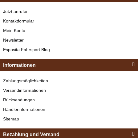
Jetzt anrufen
Kontaktformular
Mein Konto
Newsletter
Esposita
Esposita Fahrsport Blog
Einspännergeschirr
"Shettyglück"
Informationen
Braun
Knapper Lagerbestand
Zahlungsmöglichkeiten
329,00 €
*
Versandinformationen
Rücksendungen
Bestseller
Händlerinformationen
Sitemap
Bezahlung und Versand