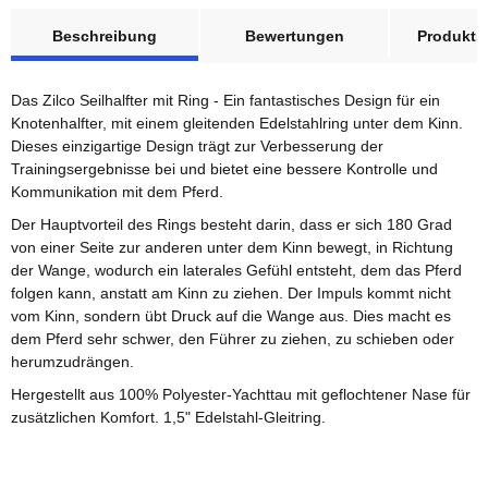
weitere Registerkarten anzeigen
Beschreibung
Bewertungen
Produktsi
Das Zilco Seilhalfter mit Ring - Ein fantastisches Design für ein
Knotenhalfter, mit einem gleitenden Edelstahlring unter dem Kinn.
Dieses einzigartige Design trägt zur Verbesserung der
Trainingsergebnisse bei und bietet eine bessere Kontrolle und
Kommunikation mit dem Pferd.
Der Hauptvorteil des Rings besteht darin, dass er sich 180 Grad
von einer Seite zur anderen unter dem Kinn bewegt, in Richtung
der Wange, wodurch ein laterales Gefühl entsteht, dem das Pferd
folgen kann, anstatt am Kinn zu ziehen. Der Impuls kommt nicht
vom Kinn, sondern übt Druck auf die Wange aus. Dies macht es
dem Pferd sehr schwer, den Führer zu ziehen, zu schieben oder
herumzudrängen.
Hergestellt aus 100% Polyester-Yachttau mit geflochtener Nase für
zusätzlichen Komfort. 1,5" Edelstahl-Gleitring.