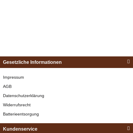
Esposita
Einspännergeschirr
Gesetzliche Informationen
"Shettyglück"
Schwarz
Impressum
AGB
verfügbar
Datenschutzerklärung
329,00 €
*
Widerrufsrecht
Batterieentsorgung
Bestseller
Kundenservice