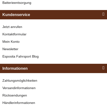
Batterieentsorgung
Bestseller
249,95 € -
289,95 €
*
Kundenservice
Jetzt anrufen
Kontaktformular
Mein Konto
Newsletter
Esposita
Esposita Fahrsport Blog
Einspännergeschirr
"Shettyglück"
Zilco
Informationen
Braun
SL Plus
Knapper Lagerbestand
Zahlungsmöglichkeiten
Sprungriemen
329,00 €
*
Versandinformationen
verfügbar
Rücksendungen
Bestseller
20,95 €
*
Händlerinformationen