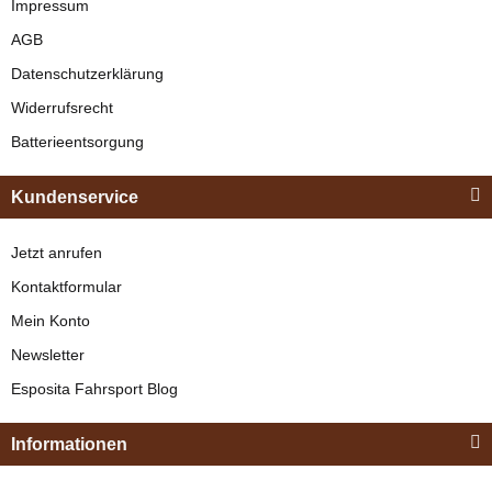
Schwarz
Impressum
AGB
verfügbar
Datenschutzerklärung
329,00 €
*
Widerrufsrecht
Batterieentsorgung
Bestseller
Kundenservice
Jetzt anrufen
Kontaktformular
Mein Konto
Newsletter
Esposita
Esposita Fahrsport Blog
Einspännergeschirr
"Shettyglück"
Informationen
Braun
Knapper Lagerbestand