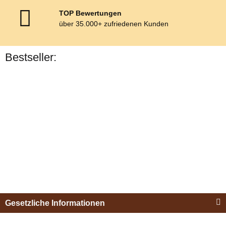
TOP Bewertungen
über 35.000+ zufriedenen Kunden
Bestseller:
Bestseller
Esposita
Einspännergeschirr
Gesetzliche Informationen
"Shettyglück"