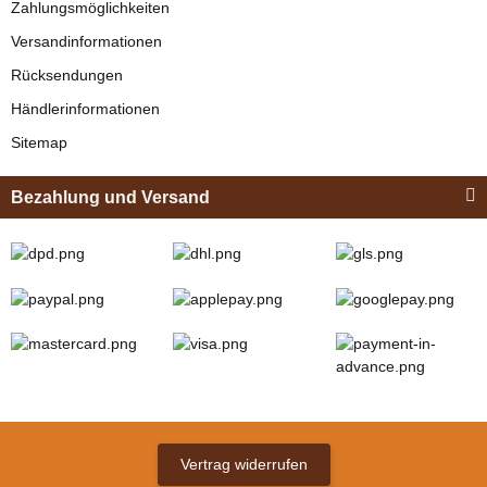
Zahlungsmöglichkeiten
329,00 €
*
Versandinformationen
Rücksendungen
Bestseller
Händlerinformationen
Sitemap
Bezahlung und Versand
Zilco
Zilco Sicherheits-
Koppelriemen /
Kehlkoppelriemen
verfügbar
für Kopfstück
12,95 € -
13,95 €
*
(Sicherungsadapter)
Vertrag widerrufen