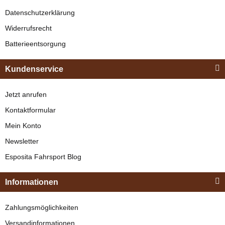
verfügbar
Datenschutzerklärung
329,00 €
*
Widerrufsrecht
Batterieentsorgung
Bestseller
Kundenservice
Jetzt anrufen
Kontaktformular
Mein Konto
Newsletter
Esposita
Esposita Fahrsport Blog
Einspännergeschirr
"Shettyglück"
Informationen
Braun
Knapper Lagerbestand
Zahlungsmöglichkeiten
329,00 €
*
Versandinformationen