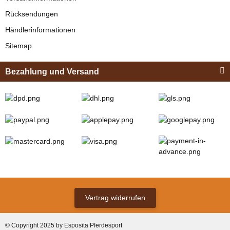
Rücksendungen
Bestseller
Händlerinformationen
Sitemap
Bezahlung und Versand
Zilco
Zilco Sicherheits-
Koppelriemen /
Kehlkoppelriemen
verfügbar
für Kopfstück
12,95 € -
13,95 €
*
(Sicherungsadapter)
Vertrag widerrufen
Bestseller
© Copyright 2025 by Esposita Pferdesport