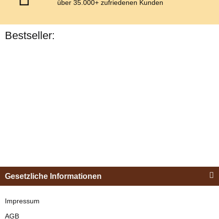
über 35.000+ zufriedenen Kunden
Bestseller:
Bestseller
Esposita
Einspännergeschirr
Gesetzliche Informationen
"Shettyglück"
Schwarz
Impressum
AGB