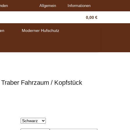
unden
Allgemein
Informationen
0,00 €
en
Moderner Hufschutz
 Traber Fahrzaum / Kopfstück