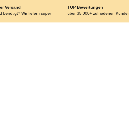
er Versand
TOP Bewertungen
 benötigt? Wir liefern super
über 35.000+ zufriedenen Kunde