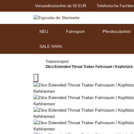
Versandkostenfrei ab 50 EUR
Telefonische Fachber
NEU
Fahrsport
Pferdezubehör
SALE %%%
Trabrennsport
Zilco Extended Throat Traber Fahrzaum / Kopfstüc