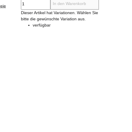
In den Warenkorb
eie
x
Dieser Artikel hat Variationen. Wählen Sie
bitte die gewünschte Variation aus.
verfügbar