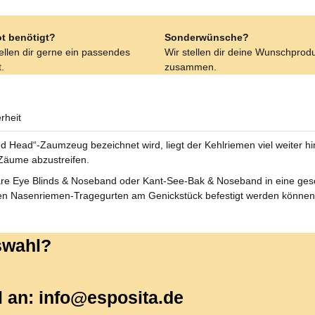
t benötigt?
Sonderwünsche?
tellen dir gerne ein passendes
Wir stellen dir deine Wunschprod
.
zusammen.
rheit
Head“-Zaumzeug bezeichnet wird, liegt der Kehlriemen viel weiter hin
 Zäume abzustreifen.
are Eye Blinds & Noseband oder Kant-See-Bak & Noseband in eine ges
 den Nasenriemen-Tragegurten am Genickstück befestigt werden können
uswahl?
l an: info@esposita.de