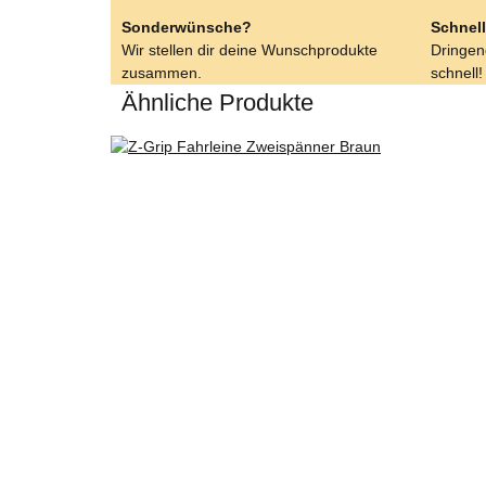
Sonderwünsche?
Schnell
Wir stellen dir deine Wunschprodukte
Dringend
zusammen.
schnell!
Ähnliche Produkte