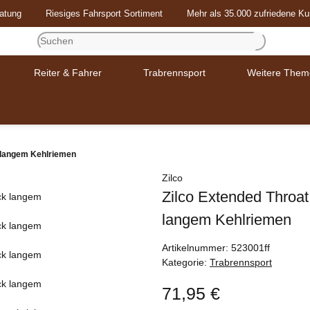
atung
Riesiges Fahrsport Sortiment
Mehr als 35.000 zufriedene K
Reiter & Fahrer
Trabrennsport
Weitere Them
k langem Kehlriemen
Zilco
Zilco Extended Throat
langem Kehlriemen
Artikelnummer:
523001ff
Kategorie:
Trabrennsport
71,95 €