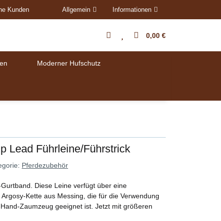
ene Kunden
Allgemein
Informationen
0,00 €
en
Moderner Hufschutz
ip Lead Führleine/Führstrick
egorie:
Pferdezubehör
-Gurtband. Diese Leine verfügt über eine
e Argosy-Kette aus Messing, die für die Verwendung
-Hand-Zaumzeug geeignet ist. Jetzt mit größeren