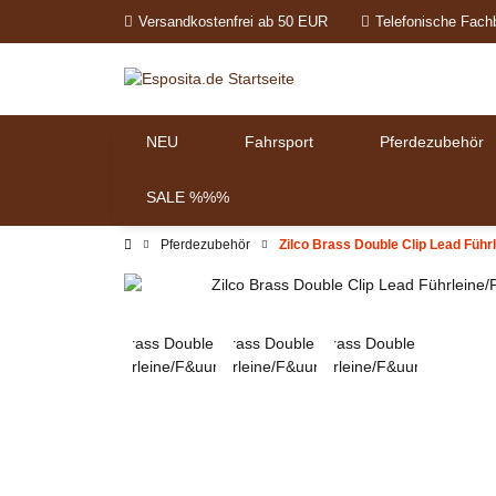
Versandkostenfrei ab 50 EUR
Telefonische Fach
NEU
Fahrsport
Pferdezubehör
SALE %%%
Pferdezubehör
Zilco Brass Double Clip Lead Führl