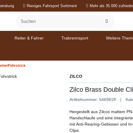
beratung
Riesiges Fahrsport Sortiment
Mehr als 35.000 zufried
Reiter & Fahrer
Trabrennsport
Weitere Them
eine/Führstrick
ZILCO
Zilco Brass Double Cl
Artikelnummer:
546981ff
Kat
Hergestellt aus Zilcos mattem PN
Handschlaufe und eine integriert
mit Anti-Rearing-Gebissen und In
Clips.