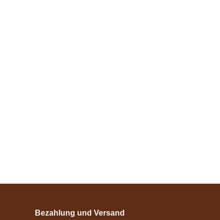
Zilco
Zilco Renn-
Zaumzeug mit
Schnallen-Zügel
Bestseller
verfügbar
114,00 €
*
Esposita
Einspännergeschirr
"Shettyglück"
Bezahlung und Versand
Schwarz