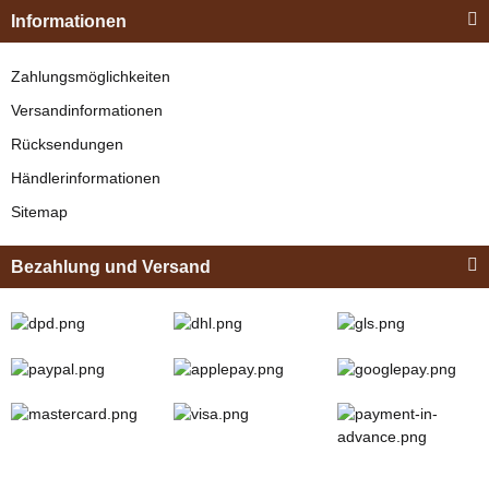
"Shettyglück"
Informationen
Braun
Knapper Lagerbestand
Zahlungsmöglichkeiten
329,00 €
*
Versandinformationen
Rücksendungen
Bestseller
Händlerinformationen
Sitemap
Bezahlung und Versand
Zilco
Zilco Sicherheits-
Koppelriemen /
Kehlkoppelriemen
verfügbar