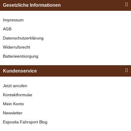
Einspännergeschirr
Gesetzliche Informationen
"Shettyglück"
Schwarz
Impressum
AGB
verfügbar
Datenschutzerklärung
329,00 €
*
Widerrufsrecht
Batterieentsorgung
Bestseller
Kundenservice
Jetzt anrufen
Kontaktformular
Mein Konto
Newsletter
Esposita
Esposita Fahrsport Blog
Einspännergeschirr