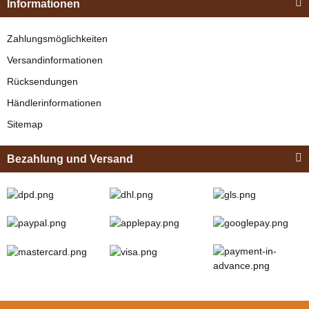
"Shettyglück"
Informationen
Braun
Knapper Lagerbestand
Zahlungsmöglichkeiten
329,00 €
*
Versandinformationen
Rücksendungen
Bestseller
Händlerinformationen
Sitemap
Bezahlung und Versand
Zilco
Zilco Sicherheits-
Koppelriemen /
Kehlkoppelriemen
verfügbar
für Kopfstück