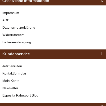
Gesetzliche Informationen
"Shettyglück"
Schwarz
Impressum
AGB
verfügbar
Datenschutzerklärung
329,00 €
*
Widerrufsrecht
Batterieentsorgung
Bestseller
Kundenservice
Jetzt anrufen
Kontaktformular
Mein Konto
Newsletter
Esposita
Esposita Fahrsport Blog
Einspännergeschirr