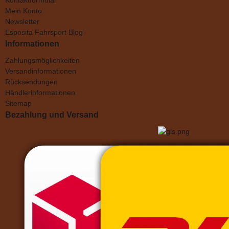
Mein Konto
Newsletter
Esposita Fahrsport Blog
Informationen
Zahlungsmöglichkeiten
Versandinformationen
Rücksendungen
Händlerinformationen
Sitemap
Bezahlung und Versand