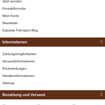
Jetzt anrufen
Kontaktformular
Mein Konto
Newsletter
Esposita
Esposita Fahrsport Blog
Einspännergeschirr
"Shettyglück"
Harrys Horse
Informationen
Braun
Universal
Knapper Lagerbestand
Zahlungsmöglichkeiten
Gurtunterlage
329,00 €
*
Versandinformationen
Longierunterlage
verfügbar
schwarz
Rücksendungen
Lieferzeit:
2 - 3 Werktage
(DE -
Ausland abweichend)
Bestseller
Händlerinformationen
21,95 €
*
Sitemap
Bezahlung und Versand