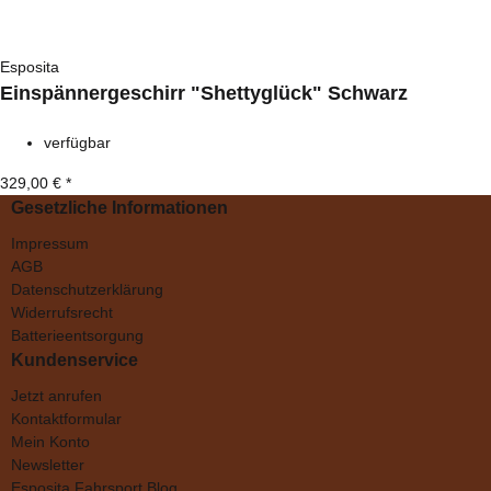
Esposita
Einspännergeschirr "Shettyglück" Schwarz
verfügbar
329,00 €
*
Gesetzliche Informationen
Impressum
AGB
Datenschutzerklärung
Widerrufsrecht
Batterieentsorgung
Kundenservice
Jetzt anrufen
Kontaktformular
Mein Konto
Newsletter
Esposita Fahrsport Blog