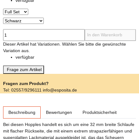
verfügbar
In den Warenkorb
x
Dieser Artikel hat Variationen. Wählen Sie bitte die gewünschte
Variation aus.
verfügbar
Frage zum Artikel
Fragen zum Produkt?
Tel: 02557/9296111 info@esposita.de
weitere Registerkarten anzeigen
Beschreibung
Bewertungen
Produktsicherheit
Bei diesen Hopples handelt es sich um eine 32 mm breite Schlaufe
mit flacher Rückseite, die mit einem extrem strapazierfähigen und
superglatten Lackmaterial ausgekleidet ist, das das Scheuern