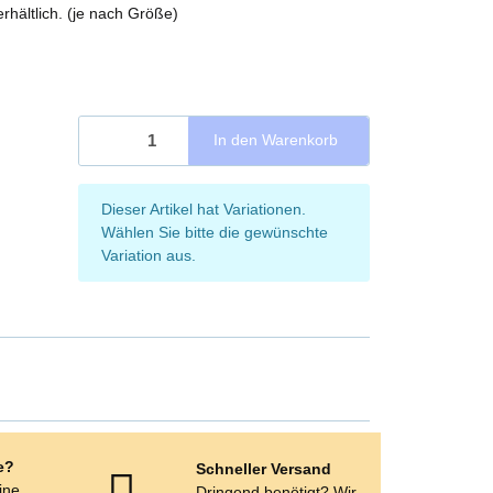
erhältlich. (je nach Größe)
In den Warenkorb
x
Dieser Artikel hat Variationen.
Wählen Sie bitte die gewünschte
Variation aus.
e?
Schneller Versand
eine
Dringend benötigt? Wir