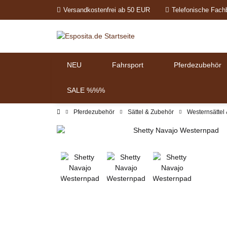
Versandkostenfrei ab 50 EUR
Telefonische Fach
NEU
Fahrsport
Pferdezubehör
SALE %%%
Pferdezubehör
Sättel & Zubehör
Westernsättel