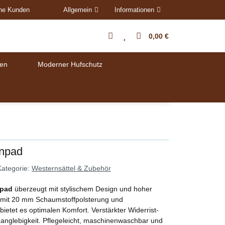
ene Kunden
Allgemein
Informationen
0,00 €
en
Moderner Hufschutz
rnpad
Kategorie:
Westernsättel & Zubehör
npad
überzeugt mit stylischem Design und hoher
gt, mit 20 mm Schaumstoffpolsterung und
 bietet es optimalen Komfort. Verstärkter Widerrist-
anglebigkeit. Pflegeleicht, maschinenwaschbar und