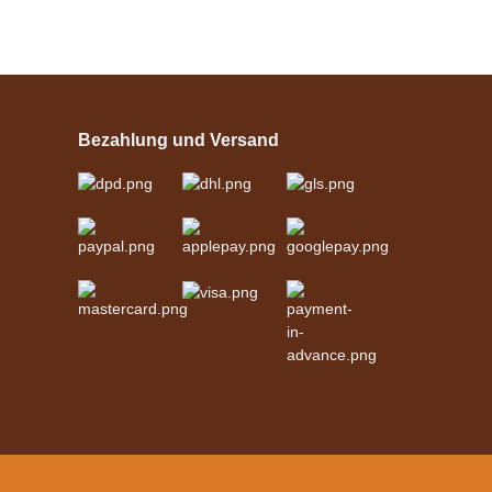
Esposita
Einspännergeschirr
"Shettyglück"
Bezahlung und Versand
Schwarz
verfügbar
329,00 €
*