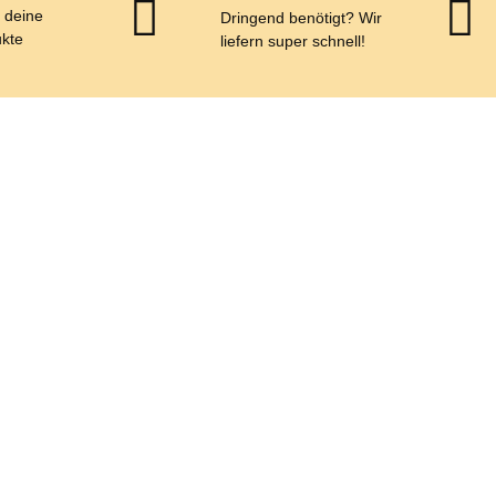
r deine
Dringend benötigt? Wir
kte
liefern super schnell!