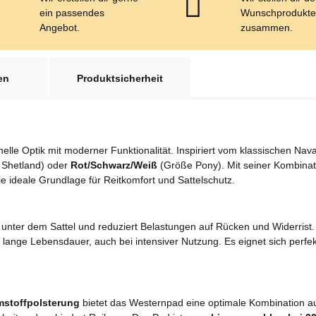
ein passendes
Wunschprodukt
Angebot.
zusammen.
en
Produktsicherheit
onelle Optik mit moderner Funktionalität. Inspiriert vom klassischen N
Shetland) oder
Rot/Schwarz/Weiß
(Größe Pony). Mit seiner Kombinat
ie ideale Grundlage für Reitkomfort und Sattelschutz.
 unter dem Sattel und reduziert Belastungen auf Rücken und Widerrist
 lange Lebensdauer, auch bei intensiver Nutzung. Es eignet sich perfekt
stoffpolsterung
bietet das Westernpad eine optimale Kombination au