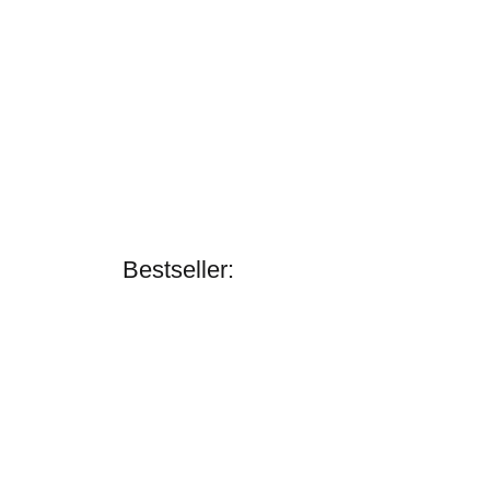
Bestseller:
Zilco
X-Grip Fahrleine
Zweispänner
schwarz-
verfügbar
dunkelbraun
159,95 € -
279,95 €
*