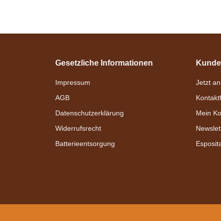
Bestseller
Gesetzliche Informationen
Kunde
Impressum
Jetzt a
AGB
Kontakt
Datenschutzerklärung
Mein Ko
Esposita
Widerrufsrecht
Newslet
Einspännergeschirr
Batterieentsorgung
Esposit
Bestseller
"Anatomic" Cronic
Braun
verfügbar
379,00 € -
679,00 €
*