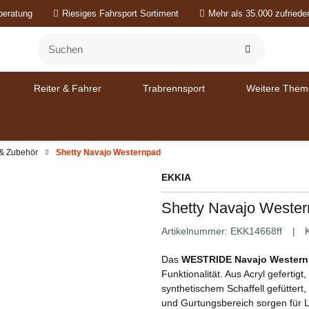
beratung
Riesiges Fahrsport Sortiment
Mehr als 35.000 zufried
Reiter & Fahrer
Trabrennsport
Weitere Them
 & Zubehör
Shetty Navajo Westernpad
EKKIA
Shetty Navajo Weste
Artikelnummer:
EKK14668ff
Das
WESTRIDE Navajo Wester
Funktionalität. Aus Acryl geferti
synthetischem Schaffell gefüttert,
und Gurtungsbereich sorgen für L