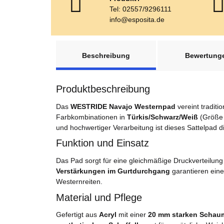
Tel: 02557/9296111
info@esposita.de
weitere Registerkarten anzeigen
Beschreibung
Bewertung
Produktbeschreibung
Das
WESTRIDE Navajo Westernpad
vereint traditi
Farbkombinationen in
Türkis/Schwarz/Weiß
(Größe 
und hochwertiger Verarbeitung ist dieses Sattelpad d
Funktion und Einsatz
Das Pad sorgt für eine gleichmäßige Druckverteilung
Verstärkungen im Gurtdurchgang
garantieren eine
Westernreiten.
Material und Pflege
Gefertigt aus
Acryl
mit einer
20 mm starken Schaum