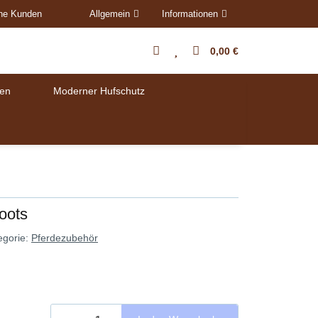
ene Kunden
Allgemein
Informationen
0,00 €
en
Moderner Hufschutz
oots
egorie:
Pferdezubehör