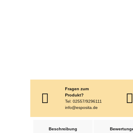
Fragen zum
Produkt?
Tel: 02557/9296111
info@esposita.de
weitere Registerkarten anzeigen
Beschreibung
Bewertung