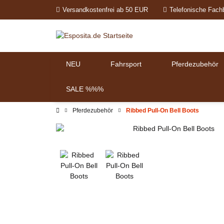
Versandkostenfrei ab 50 EUR
Telefonische Fach
NEU
Fahrsport
Pferdezubehör
SALE %%%
Pferdezubehör
Ribbed Pull-On Bell Boots