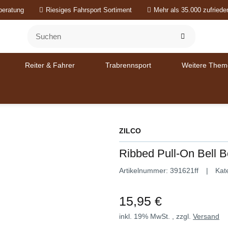
beratung
Riesiges Fahrsport Sortiment
Mehr als 35.000 zufried
Reiter & Fahrer
Trabrennsport
Weitere Them
ZILCO
Ribbed Pull-On Bell B
Artikelnummer:
391621ff
Kat
15,95 €
inkl. 19% MwSt. , zzgl.
Versand