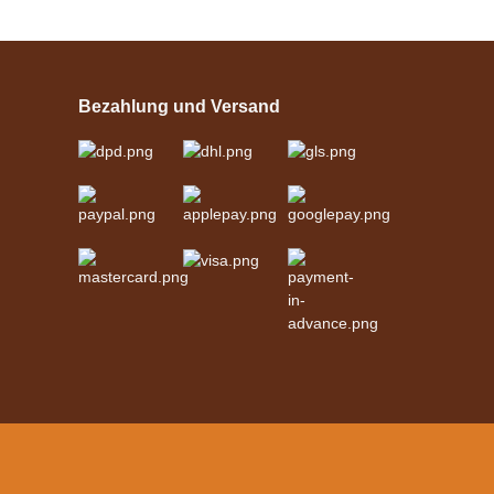
Esposita
Einspännergeschirr
"Shettyglück"
Bezahlung und Versand
Schwarz
verfügbar
329,00 €
*