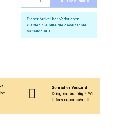
In den Warenkorb
x
Dieser Artikel hat Variationen.
Wählen Sie bitte die gewünschte
Variation aus.
e?
Schneller Versand
eine
Dringend benötigt? Wir
e
liefern super schnell!