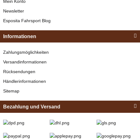
Mein Konto
Newsletter
Esposita
Esposita Fahrsport Blog
Einspännergeschirr
"Shettyglück"
Informationen
Braun
Knapper Lagerbestand
Zahlungsmöglichkeiten
Esposita
329,00 €
*
Versandinformationen
Esposita Reitgurt,
Rücksendungen
Reithilfe mit zwei
Bestseller
Händlerinformationen
stabilen Ledergiffen
Sitemap
Rot-Schwarz, Gr.
Shetty
verfügbar
Bezahlung und Versand
64,90 €
*
Zilco