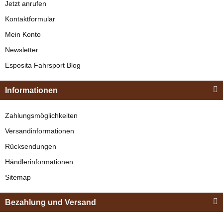
Jetzt anrufen
Kontaktformular
Mein Konto
Newsletter
Esposita
Esposita Fahrsport Blog
Einspännergeschirr
"Shettyglück"
Informationen
Braun
Knapper Lagerbestand
Zahlungsmöglichkeiten
329,00 €
*
Versandinformationen
Rücksendungen
Bestseller
Händlerinformationen
Sitemap
Bezahlung und Versand