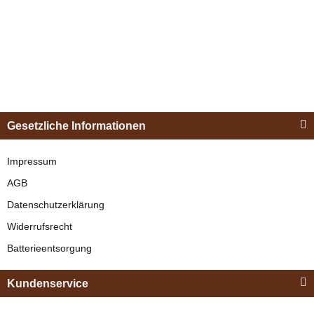
Esposita
Einspännergeschirr
Gesetzliche Informationen
"Shettyglück"
Schwarz
Impressum
AGB
verfügbar
Datenschutzerklärung
329,00 €
*
Widerrufsrecht
Batterieentsorgung
Bestseller
Kundenservice