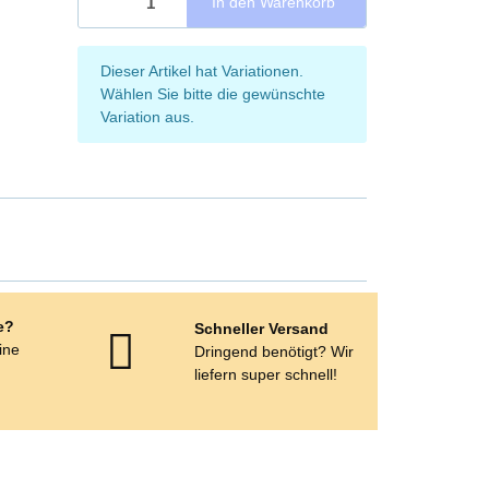
In den Warenkorb
x
Dieser Artikel hat Variationen.
Wählen Sie bitte die gewünschte
Variation aus.
e?
Schneller Versand
eine
Dringend benötigt? Wir
e
liefern super schnell!