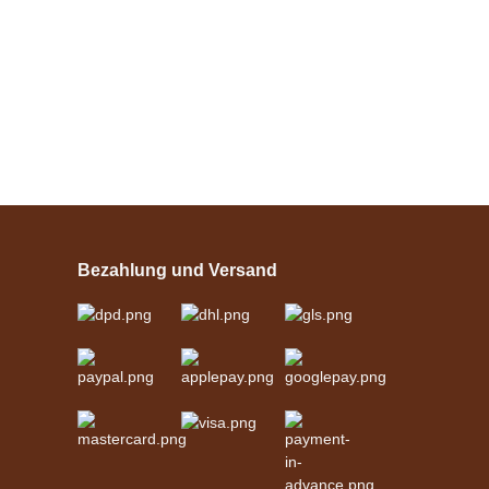
Esposita
Einspännergeschirr
"Shettyglück"
Bezahlung und Versand
Schwarz
verfügbar
329,00 €
*