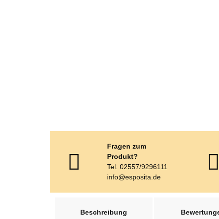
Fragen zum
Produkt?
Tel: 02557/9296111
info@esposita.de
weitere Registerkarten anzeigen
Beschreibung
Bewertung