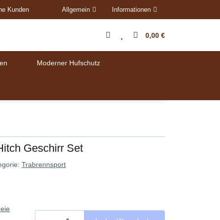
ene Kunden
Allgemein
Informationen
0,00 €
en
Moderner Hufschutz
itch Geschirr Set
egorie:
Trabrennsport
eie