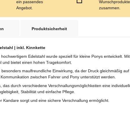
ein passendes
Wunschprodukt
Angebot.
zusammen.
en
Produktsicherheit
stahl | inkl. Kinnkette
ochwertigem Edelstahl wurde speziell für kleine Ponys entwickelt. Mi
aul und bietet einen hohen Tragekomfort.
e besonders maulfreundliche Einwirkung, da der Druck gleichmäßig auf
e Kommunikation zwischen Fahrer und Pony unterstützt werden.
, das durch verschiedene Verschnallungsmöglichkeiten eine individuell
lebigkeit, Stabilität und einfache Pflege.
der Kandare sorgt und eine sichere Verschnallung ermöglicht.