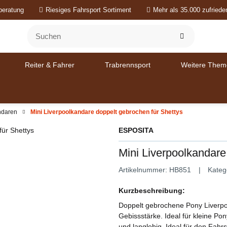
beratung
Riesiges Fahrsport Sortiment
Mehr als 35.000 zufried
Reiter & Fahrer
Trabrennsport
Weitere Them
ndaren
Mini Liverpoolkandare doppelt gebrochen für Shettys
ESPOSITA
Mini Liverpoolkandare
Artikelnummer:
HB851
Kateg
Kurzbeschreibung:
Doppelt gebrochene Pony Liverpo
Gebissstärke. Ideal für kleine Pon
und langlebig. Ideal für den Fahrs