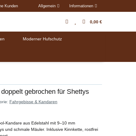
ene Kunden
Allgemein
Informationen
0,00 €
en
Moderner Hufschutz
 doppelt gebrochen für Shettys
orie:
Fahrgebisse & Kandaren
ol-Kandare aus Edelstahl mit 9–10 mm
ys und schmale Mäuler. Inklusive Kinnkette, rostfrei
port.