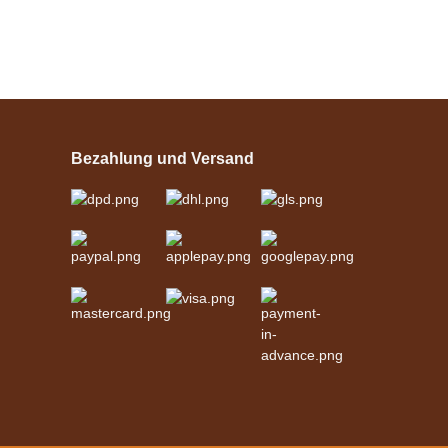
Esposita
Einspännergeschirr
"Shettyglück"
Bezahlung und Versand
Schwarz
verfügbar
329,00 €
*