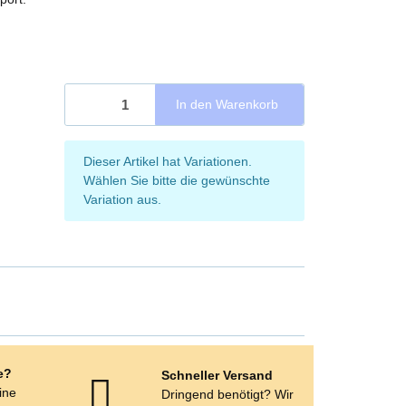
In den Warenkorb
x
Dieser Artikel hat Variationen.
Wählen Sie bitte die gewünschte
Variation aus.
e?
Schneller Versand
eine
Dringend benötigt? Wir