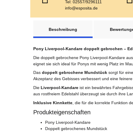
Tel: 02557/9296111
info@esposita.de
weitere Registerkarten anzeigen
Beschreibung
Bewertung
Pony Liverpool-Kandare doppelt gebrochen – Edel
Die doppelt gebrochene Pony Liverpool-Kandare aus h
eignet sie sich ideal für Ponys mit wenig Platz im M
Das
doppelt gebrochene Mundstück
sorgt für ein
Akzeptanz des Gebisses verbessert und eine feiner
Die
Liverpool-Kandare
ist ein bewährtes Fahrgebiss
aus rostfreiem Edelstahl überzeugt sie durch ihre Lang
Inklusive Kinnkette
, die für die korrekte Funktion 
Produkteigenschaften
Pony Liverpool-Kandare
Doppelt gebrochenes Mundstück